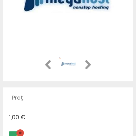
Preț
1,00 €