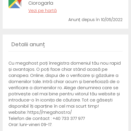
Ciorogarla
Vezi pe hartă
Anunț depus
în 10/05/2022
Detalii anunț
Cu megahost poți înregistra domeniul tău nou rapid
și avantajos. O poți face chiar stând acasă pe
canapea. Online, dispui de o verificare și găzduire a
domeniilor tale. Intră chiar acum și beneficiază de o
verificare a domeniilor ro. Alege denumirea care se
potrivește cel mai bine pentru viitorul tău website și
introduce-o în iconița de căutare. Tot ce găsești
disponibil îți aparține în cel mai scurt timp!
website: https://megahost.ro/
Telefon de contact : +40 733 377 977
Orar: luni-vineri 09-17.