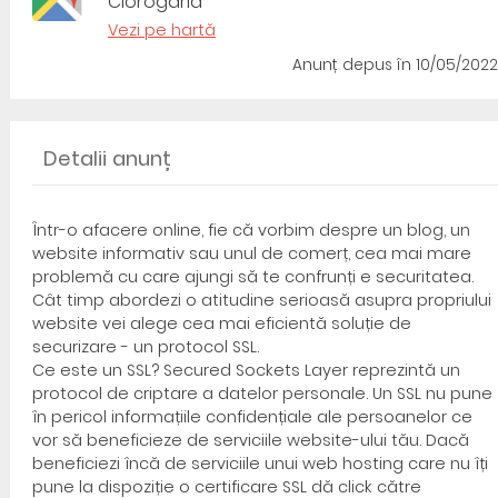
Ciorogarla
Vezi pe hartă
Anunț depus
în 10/05/2022
Detalii anunț
Într-o afacere online, fie că vorbim despre un blog, un
website informativ sau unul de comerț, cea mai mare
problemă cu care ajungi să te confrunți e securitatea.
Cât timp abordezi o atitudine serioasă asupra propriului
website vei alege cea mai eficientă soluție de
securizare - un protocol SSL.
Ce este un SSL? Secured Sockets Layer reprezintă un
protocol de criptare a datelor personale. Un SSL nu pune
în pericol informațiile confidențiale ale persoanelor ce
vor să beneficieze de serviciile website-ului tău. Dacă
beneficiezi încă de serviciile unui web hosting care nu îți
pune la dispoziție o certificare SSL dă click către