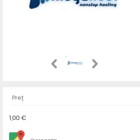
Preț
1,00 €