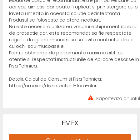
Modul de aplicare recomandat este prin pulverizare, cu
aer sau air-less, dar poate fi aplicat si prin stergere cu o
laveta umezita in aceasta solutie dezinfectanta.
Produsul se foloseste ca atare, nediluat.
Nu este necesara utilizarea vreunui echipament special
de protectie dar, este recomandat sa fie respectate
regulile de igiena muncii si sa se evite contactul direct
cu ochii sau mucoasele.
Pentru obtinerea de performante maxime cititi cu
atentie si respectati Instructiunile de Aplicare descrise in
Fisa Tehnica.
Detalii, Calcul de Consum si Fisa Tehnica:
https://emex.ro/dezinfectant-fara-clor
Raportează anunțul
EMEX