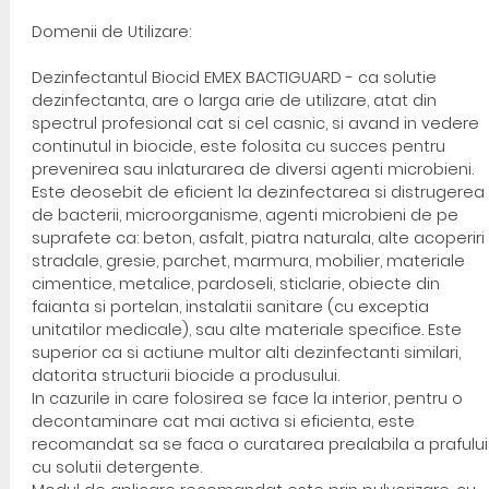
Domenii de Utilizare:
Dezinfectantul Biocid EMEX BACTIGUARD - ca solutie
dezinfectanta, are o larga arie de utilizare, atat din
spectrul profesional cat si cel casnic, si avand in vedere
continutul in biocide, este folosita cu succes pentru
prevenirea sau inlaturarea de diversi agenti microbieni.
Este deosebit de eficient la dezinfectarea si distrugerea
de bacterii, microorganisme, agenti microbieni de pe
suprafete ca: beton, asfalt, piatra naturala, alte acoperiri
stradale, gresie, parchet, marmura, mobilier, materiale
cimentice, metalice, pardoseli, sticlarie, obiecte din
faianta si portelan, instalatii sanitare (cu exceptia
unitatilor medicale), sau alte materiale specifice. Este
superior ca si actiune multor alti dezinfectanti similari,
datorita structurii biocide a produsului.
In cazurile in care folosirea se face la interior, pentru o
decontaminare cat mai activa si eficienta, este
recomandat sa se faca o curatarea prealabila a prafului
cu solutii detergente.