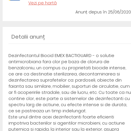
Vezi pe hartă
Anunț depus
în 25/06/2020
Detalii anunț
Dezinfectantul Biocid EMEX BACTIGUARD - o solutie
antimicrobiana fara clor pe baza de clorura de
benzalconiu, un compus cu proprietati biocide intense,
ce are ca destinatie sterilizarea, decontaminarea si
dezinfectarea suprafetelor ca: pardoseli, obiecte din
faianta sau similare, mobilier, suporturi de circulatie, cum
ar fi acoperirile stradale, sau de lucru, etc. Cu toate ca nu
contine clor, este parte a sistemelor de dezinfectanti cu
spectru larg de actiune, cu efecte intense si de durata,
ce se pastreaza un timp indelungat.
Este unul dintre acei dezinfectanti foarte eficienti
impotriva bacteriilor si agentilor microbieni, cu actiune
puternica si rapida, la interior sau la exterior, asupra