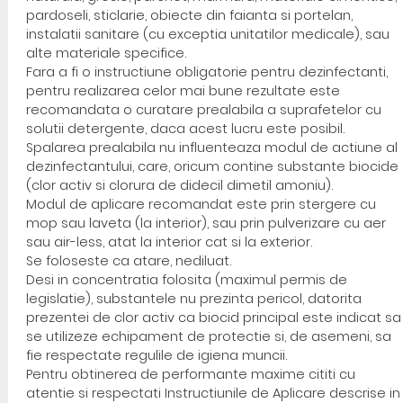
pardoseli, sticlarie, obiecte din faianta si portelan,
instalatii sanitare (cu exceptia unitatilor medicale), sau
alte materiale specifice.
Fara a fi o instructiune obligatorie pentru dezinfectanti,
pentru realizarea celor mai bune rezultate este
recomandata o curatare prealabila a suprafetelor cu
solutii detergente, daca acest lucru este posibil.
Spalarea prealabila nu influenteaza modul de actiune al
dezinfectantului, care, oricum contine substante biocide
(clor activ si clorura de didecil dimetil amoniu).
Modul de aplicare recomandat este prin stergere cu
mop sau laveta (la interior), sau prin pulverizare cu aer
sau air-less, atat la interior cat si la exterior.
Se foloseste ca atare, nediluat.
Desi in concentratia folosita (maximul permis de
legislatie), substantele nu prezinta pericol, datorita
prezentei de clor activ ca biocid principal este indicat sa
se utilizeze echipament de protectie si, de asemeni, sa
fie respectate regulile de igiena muncii.
Pentru obtinerea de performante maxime cititi cu
atentie si respectati Instructiunile de Aplicare descrise in