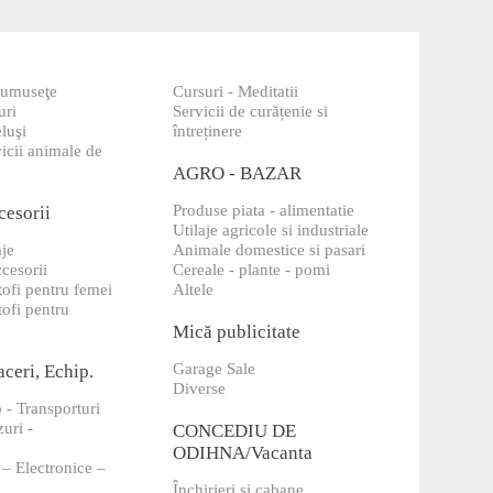
frumuseţe
Cursuri - Meditatii
uri
Servicii de curățenie si
luşi
întreținere
icii animale de
AGRO - BAZAR
Produse piata - alimentatie
cesorii
Utilaje agricole si industriale
aje
Animale domestice si pasari
ccesorii
Cereale - plante - pomi
tofi pentru femei
Altele
tofi pentru
Mică publicitate
Garage Sale
aceri, Echip.
Diverse
 - Transporturi
uri -
CONCEDIU DE
ODIHNA/Vacanta
 – Electronice –
Închirieri și cabane