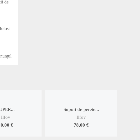
ii de
i
folosi
anunțul
UPER...
Suport de perete...
Ilfov
Ilfov
10,00 €
78,00 €