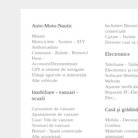
Auto-Moto-Nautic
Inchirieri Birouri
comerciale
Masini
Cazare - Turism
Motociclete - Scutere - ATV
Diverse/ caut sa i
Ambarcatiuni
Camioane - Rulote - Remorci
Electronice
Piese -
Accesorii/Dezmembrari
Telefoane - Table
GPS si sisteme de navigatie
Electronice şi c
Utilaje agricole si industriale
Software-Webdo
Alte vehicule
Website
Aparate medical
Imobiliare - vanzari -
Reparatii PC-Ele
Elec...
ocazii
Garsoniere de vanzare
Casă şi grădin
Apartamente de vanzare
Case/ Vile de vanzare
Mobila - Decorat
Terenuri de vanzare
Gradina
Birouri - Spatii comerciale
Materiale constru
Alte proprietati
amenajari