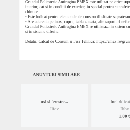
Grundul Poliesteric Antirugina EMEX este utilizat pe orice supraf
interior, cat si in conditii de exterior, in special pentru supraf
chimice.
• Este indicat pentru elementele de constructii situate supratera
• Are aderenta pe inox, cupru, tabla zincata, alte suporturi nefer
Grundul Poliesteric Antirugina EMEX se utilizeaza in sistem cu
si in sisteme diferite.
Detalii, Calcul de Consum si Fisa Tehnica: https://emex.ro/grun
ANUNTURI SIMILARE
usi si ferestre...
Inel ridicat
Ilfov
Ilfov
1,00 