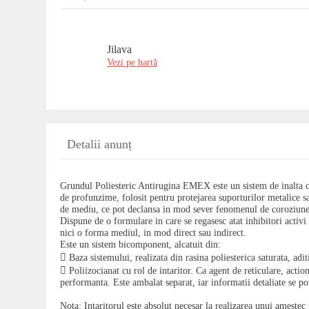
Jilava
Vezi pe hartă
Detalii anunț
Grundul Poliesteric Antirugina EMEX este un sistem de inalta cali
de profunzime, folosit pentru protejarea suporturilor metalice s
de mediu, ce pot declansa in mod sever fenomenul de coroziune
Dispune de o formulare in care se regasesc atat inhibitori activi
nici o forma mediul, in mod direct sau indirect.
Este un sistem bicomponent, alcatuit din:
 Baza sistemului, realizata din rasina poliesterica saturata, adit
 Poliizocianat cu rol de intaritor. Ca agent de reticulare, actio
performanta. Este ambalat separat, iar informatii detaliate se po
Nota: Intaritorul este absolut necesar la realizarea unui amestec