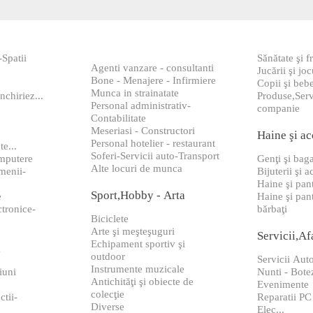
-Spatii
Sănătate şi 
Agenti vanzare - consultanti
Jucării şi joc
Bone - Menajere - Infirmiere
Copii şi bebe
Munca in strainatate
nchiriez...
Produse,Serv
Personal administrativ-
companie
Contabilitate
Meseriasi - Constructori
Haine şi ac
Personal hotelier - restaurant
te...
Soferi-Servicii auto-Transport
omputere
Genţi şi bag
Alte locuri de munca
menii-
Bijuterii şi a
Haine şi pan
Sport,Hobby - Arta
e
Haine şi pan
ctronice-
bărbaţi
Biciclete
Arte şi meşteşuguri
Servicii,Af
Echipament sportiv şi
ă
outdoor
Servicii Auto
Instrumente muzicale
iuni
Nunti - Botez
Antichităţi şi obiecte de
Evenimente
colecţie
ctii-
Reparatii PC
Diverse
Elec...