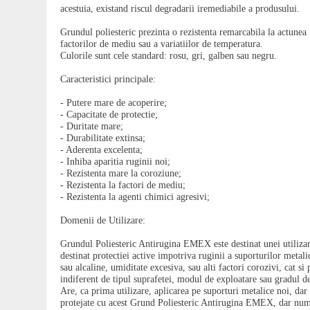
acestuia, existand riscul degradarii iremediabile a produsului.
Grundul poliesteric prezinta o rezistenta remarcabila la actunea 
factorilor de mediu sau a variatiilor de temperatura.
Culorile sunt cele standard: rosu, gri, galben sau negru.
Caracteristici principale:
- Putere mare de acoperire;
- Capacitate de protectie;
- Duritate mare;
- Durabilitate extinsa;
- Aderenta excelenta;
- Inhiba aparitia ruginii noi;
- Rezistenta mare la coroziune;
- Rezistenta la factori de mediu;
- Rezistenta la agenti chimici agresivi;
Domenii de Utilizare:
Grundul Poliesteric Antirugina EMEX este destinat unei utilizari 
destinat protectiei active impotriva ruginii a suporturilor metal
sau alcaline, umiditate excesiva, sau alti factori corozivi, cat s
indiferent de tipul suprafetei, modul de exploatare sau gradul d
Are, ca prima utilizare, aplicarea pe suporturi metalice noi, dar 
protejate cu acest Grund Poliesteric Antirugina EMEX, dar numa