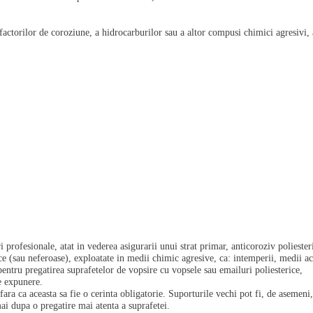
factorilor de coroziune, a hidrocarburilor sau a altor compusi chimici agresivi, 
profesionale, atat in vederea asigurarii unui strat primar, anticoroziv poliester
ice (sau neferoase), exploatate in medii chimic agresive, ca: intemperii, medii a
i pentru pregatirea suprafetelor de vopsire cu vopsele sau emailuri poliesterice,
e expunere.
fara ca aceasta sa fie o cerinta obligatorie. Suporturile vechi pot fi, de asemeni
i dupa o pregatire mai atenta a suprafetei.