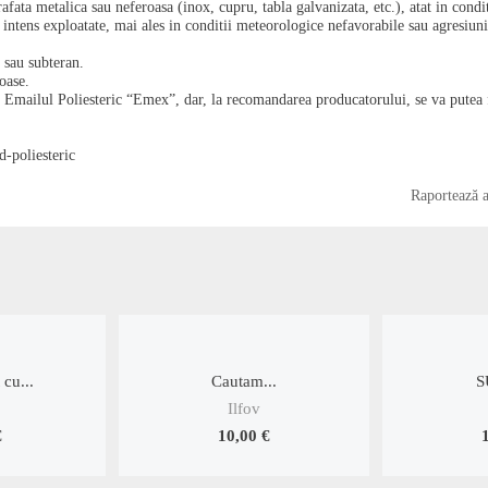
ata metalica sau neferoasa (inox, cupru, tabla galvanizata, etc.), atat in condit
ete intens exploatate, mai ales in conditii meteorologice nefavorabile sau agresiun
n sau subteran.
oase.
 Emailul Poliesteric “Emex”, dar, la recomandarea producatorului, se va putea 
d-poliesteric
Raportează 
 cu...
Cautam...
S
Ilfov
€
10,00 €