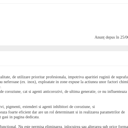
Anunț depus
în 25/
tate, de utilizare prioritar profesionala, impotriva aparitiei ruginii de suprafa
au neferoase (ex. inox), exploatate in zone expuse la actiunea unor factori chimi
.
 de coroziune, cat si agenti anticorozivi, de ultima generatie, ce nu influenteaza
ivi, pigmenti, extenderi si agenti inhibitori de coroziune, si
neaza foarte eficient dar are un rol determinant si in realizarea parametrilor de
t gasi in pagina dedicata.
 functional. Nu este permisa eliminarea, inlocuirea sau alterarea sub orice forma