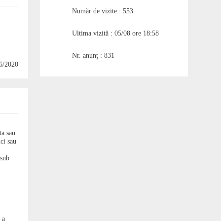
Număr de vizite : 553
Ultima vizită : 05/08 ore 18:58
Nr. anunț : 831
06/2020
ta sau
ci sau
 sub
 a