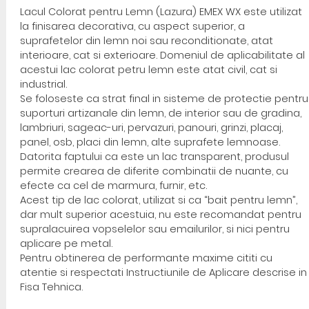
Lacul Colorat pentru Lemn (Lazura) EMEX WX este utilizat
la finisarea decorativa, cu aspect superior, a
suprafetelor din lemn noi sau reconditionate, atat
interioare, cat si exterioare. Domeniul de aplicabilitate al
acestui lac colorat petru lemn este atat civil, cat si
industrial.
Se foloseste ca strat final in sisteme de protectie pentru
suporturi artizanale din lemn, de interior sau de gradina,
lambriuri, sageac-uri, pervazuri, panouri, grinzi, placaj,
panel, osb, placi din lemn, alte suprafete lemnoase.
Datorita faptului ca este un lac transparent, produsul
permite crearea de diferite combinatii de nuante, cu
efecte ca cel de marmura, furnir, etc.
Acest tip de lac colorat, utilizat si ca “bait pentru lemn”,
dar mult superior acestuia, nu este recomandat pentru
supralacuirea vopselelor sau emailurilor, si nici pentru
aplicare pe metal.
Pentru obtinerea de performante maxime cititi cu
atentie si respectati Instructiunile de Aplicare descrise in
Fisa Tehnica.