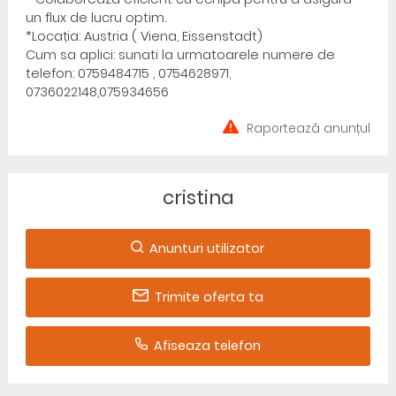
un flux de lucru optim.
*Locația: Austria ( Viena, Eissenstadt)
Cum sa aplici: sunati la urmatoarele numere de
telefon: 0759484715 , 0754628971,
0736022148,075934656
Raportează anunțul
cristina
Anunturi utilizator
Trimite oferta ta
Afiseaza telefon