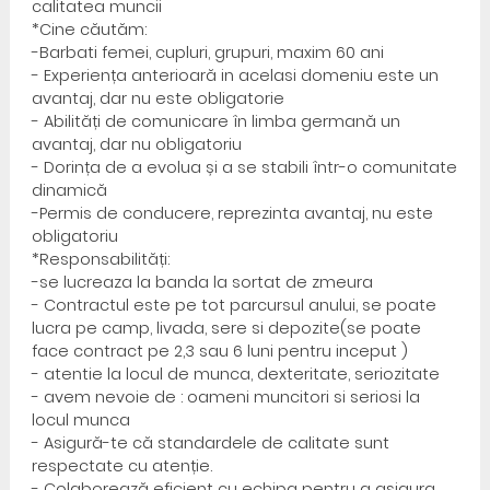
calitatea muncii
*Cine căutăm:
-Barbati femei, cupluri, grupuri, maxim 60 ani
- Experiența anterioară in acelasi domeniu este un
avantaj, dar nu este obligatorie
- Abilități de comunicare în limba germană un
avantaj, dar nu obligatoriu
- Dorința de a evolua și a se stabili într-o comunitate
dinamică
-Permis de conducere, reprezinta avantaj, nu este
obligatoriu
*Responsabilități:
-se lucreaza la banda la sortat de zmeura
- Contractul este pe tot parcursul anului, se poate
lucra pe camp, livada, sere si depozite(se poate
face contract pe 2,3 sau 6 luni pentru inceput )
- atentie la locul de munca, dexteritate, seriozitate
- avem nevoie de : oameni muncitori si seriosi la
locul munca
- Asigură-te că standardele de calitate sunt
respectate cu atenție.
- Colaborează eficient cu echipa pentru a asigura