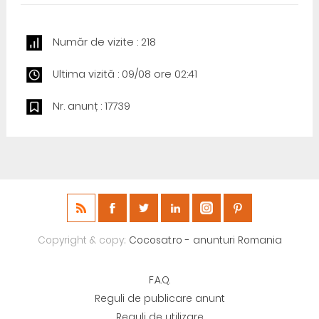
Număr de vizite : 218
Ultima vizită : 09/08 ore 02:41
Nr. anunț : 17739
Copyright & copy;
Cocosat.ro - anunturi Romania
F.A.Q.
Reguli de publicare anunt
Reguli de utilizare