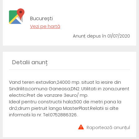
București
Vezi pe hartă
Anunț depus
în 01/07/2020
Detalii anunț
Vand teren extavilan,24000 mp. situat la iesire din
Sindrilita,comuna Ganeasa,DN2. Utilitati in zona,curent
electric.Pret de vanzare 3euro/ mp.
Ideal pentru constructii hala,500 de metri pana la
dn2,drum pietruit langa MasterPlast.Relatii si alte
informatii la nr. Tel:0752886326.
Raportează anunțul