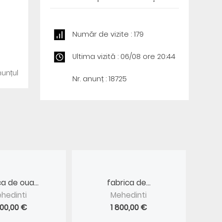
Număr de vizite : 179
Ultima vizită : 06/08 ore 20:44
unțul
Nr. anunț : 18725
ca de oua...
fabrica de...
hedinti
Mehedinti
800,00 €
1 800,00 €