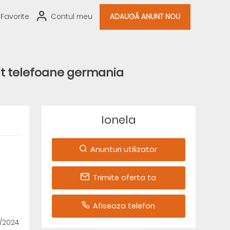
Favorite
Contul meu
ADAUGĂ ANUNT NOU
cat telefoane germania
Ionela
Anunturi utilizator
Trimite oferta ta
Afiseaza telefon
9/2024