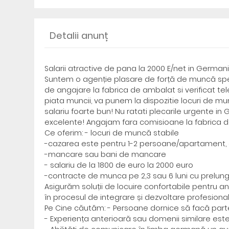
Detalii anunț
Salarii atractive de pana la 2000 E/net in Germani
Suntem o agenție plasare de forță de muncă speci
de angajare la fabrica de ambalat si verificat t
piata muncii, va punem la dispozitie locuri de mu
salariu foarte bun! Nu ratati plecarile urgente i
excelente! Angajam fara comisioane la fabrica de
Ce oferim: - locuri de muncă stabile
-cazarea este pentru 1-2 persoane/apartament, 
-mancare sau bani de mancare
- salariu de la 1800 de euro la 2000 euro
-contracte de munca pe 2,3 sau 6 luni cu prelung
Asigurăm soluții de locuire confortabile pentru ang
în procesul de integrare și dezvoltare profesional
Pe Cine căutăm: - Persoane dornice să facă part
- Experiența anterioară sau domenii similare est