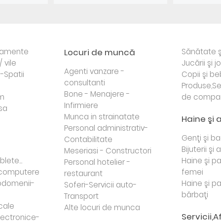
rtamente
Locuri de muncă
Sănătate ş
/ vile
Jucării şi j
Agenti vanzare -
i-Spatii
Copii şi be
consultanti
Produse,Se
Bone - Menajere -
sm
de compa
Infirmiere
sa
Munca in strainatate
Haine şi 
Personal administrativ-
Genţi şi b
Contabilitate
Bijuterii şi
Meseriasi - Constructori
lete...
Haine şi p
Personal hotelier -
i computere
femei
restaurant
domenii-
Haine şi p
Soferi-Servicii auto-
bărbaţi
Transport
cale
Alte locuri de munca
Servicii,A
lectronice-