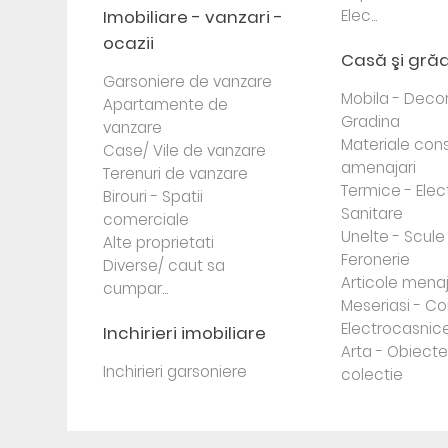
Imobiliare - vanzari -
Elec...
ocazii
Casă şi gră
Garsoniere de vanzare
Mobila - Decor
Apartamente de
Gradina
vanzare
Materiale cons
Case/ Vile de vanzare
amenajari
Terenuri de vanzare
Termice - Elec
Birouri - Spatii
Sanitare
comerciale
Unelte - Scule
Alte proprietati
Feronerie
Diverse/ caut sa
Articole mena
cumpar...
Meseriasi - Co
Electrocasnic
Inchirieri imobiliare
Arta - Obiect
Inchirieri garsoniere
colectie