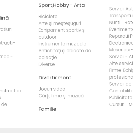
Sport,Hobby - Arta
Servicii Au
Transportur
Biciclete
dină
Nunti - Bot
Arte şi meşteşuguri
atiuni
Eveniment
Echipament sportiv şi
Reparatii 
outdoor
tructii-
Electronice 
Instrumente muzicale
Meseriasi 
Antichităţi şi obiecte de
trice -
Servicii - A
colecţie
Alte servici
Diverse
 -
Firme-Ech
Divertisment
profesiona
j
Servicii d
Jocuri video
nstructori
Contabilita
Cărţi, filme şi muzică
e
Publicitate 
e de
Cursuri - M
Familie