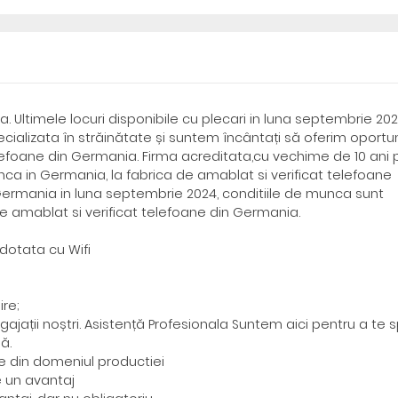
a. Ultimele locuri disponibile cu plecari in luna septembrie 202
alizata în străinătate și suntem încântați să oferim oportun
elefoane din Germania. Firma acreditata,cu vechime de 10 ani 
nca in Germania, la fabrica de amablat si verificat telefoane
n Germania in luna septembrie 2024, conditiile de munca sunt
 amablat si verificat telefoane din Germania.
dotata cu Wifi
ire;
ajații noștri. Asistență Profesionala Suntem aici pentru a te spr
ă.
e din domeniul productiei
e un avantaj