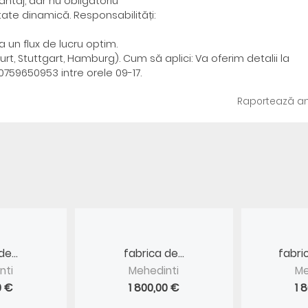
ntaj, dar nu obligatoriu
tate dinamică. Responsabilități:
 un flux de lucru optim.
rt, Stuttgart, Hamburg). Cum să aplici: Va oferim detalii la
59650953 intre orele 09-17.
Raportează an
e...
fabrica de...
fabri
nti
Mehedinti
Me
0 €
1 800,00 €
1 