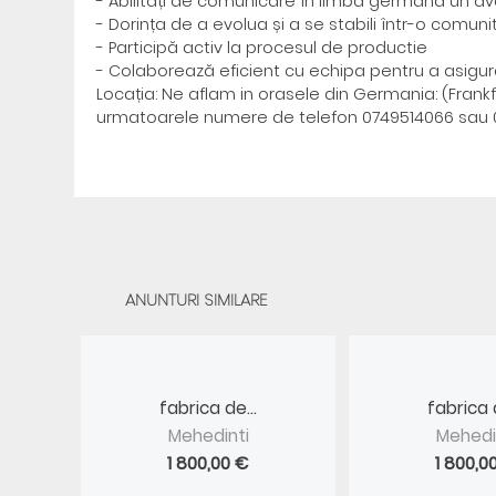
- Abilități de comunicare în limba germană un ava
- Dorința de a evolua și a se stabili într-o comuni
- Participă activ la procesul de productie
- Colaborează eficient cu echipa pentru a asigura
Locația: Ne aflam in orasele din Germania: (Frankfu
urmatoarele numere de telefon 0749514066 sau 07
ANUNTURI SIMILARE
fabrica de...
fabrica d
Mehedinti
Mehedi
1 800,00 €
1 800,0