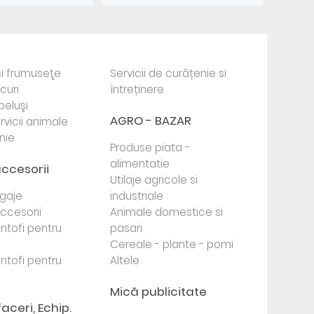
i frumuseţe
Servicii de curățenie si
ocuri
întreținere
beluşi
AGRO - BAZAR
rvicii animale
nie
Produse piata -
alimentatie
accesorii
Utilaje agricole si
agaje
industriale
 accesorii
Animale domestice si
antofi pentru
pasari
Cereale - plante - pomi
antofi pentru
Altele
Mică publicitate
faceri, Echip.