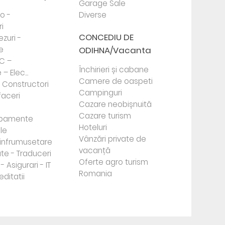
Garage Sale
to -
Diverse
i
CONCEDIU DE
ezuri -
e
ODIHNA/Vacanta
PC –
Închirieri și cabane
– Elec...
Camere de oaspeti
- Constructori
Campinguri
faceri
Cazare neobișnuită
Cazare turism
ipamente
Hoteluri
le
Vânzări private de
e infrumusetare
vacanță
te - Traduceri
Oferte agro turism
- Asigurari - IT
Romania
editatii