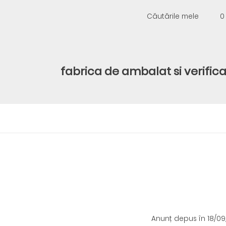
Căutările mele
0
fabrica de ambalat si verifi
Anunț depus
în 18/0