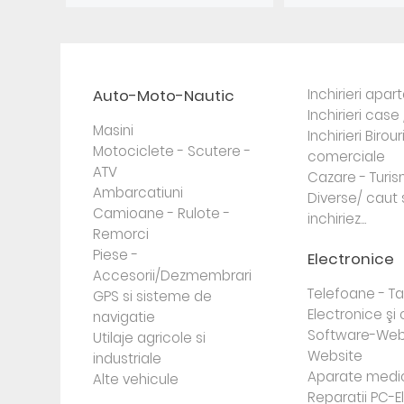
Auto-Moto-Nautic
Inchirieri apa
Inchirieri case 
Masini
Inchirieri Birour
Motociclete - Scutere -
comerciale
ATV
Cazare - Turi
Ambarcatiuni
Diverse/ caut 
Camioane - Rulote -
inchiriez...
Remorci
Piese -
Electronice
Accesorii/Dezmembrari
Telefoane - Tab
GPS si sisteme de
Electronice ş
navigatie
Software-Web
Utilaje agricole si
Website
industriale
Aparate medi
Alte vehicule
Reparatii PC-E