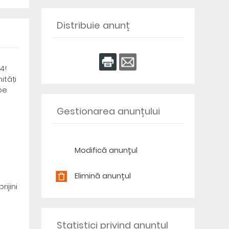
Distribuie anunț
4!
ități
pe
Gestionarea anunțului
Modifică anunțul
Elimină anunțul
ijini
Statistici privind anunțul