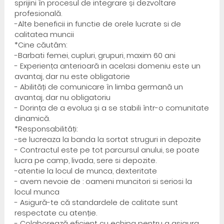
sprijini în procesul de integrare și dezvoltare
profesională.
-Alte beneficii in functie de orele lucrate si de
calitatea muncii
*Cine căutăm:
-Barbati femei, cupluri, grupuri, maxim 60 ani
- Experiența anterioară in acelasi domeniu este un
avantaj, dar nu este obligatorie
- Abilități de comunicare în limba germană un
avantaj, dar nu obligatoriu
- Dorința de a evolua și a se stabili într-o comunitate
dinamică.
*Responsabilități:
-se lucreaza la banda la sortat struguri in depozite
- Contractul este pe tot parcursul anului, se poate
lucra pe camp, livada, sere si depozite.
-atentie la locul de munca, dexteritate
- avem nevoie de : oameni muncitori si seriosi la
locul munca
- Asigură-te că standardele de calitate sunt
respectate cu atenție.
- Colaborează eficient cu echipa pentru a asigura