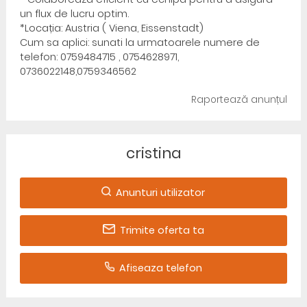
un flux de lucru optim.
*Locația: Austria ( Viena, Eissenstadt)
Cum sa aplici: sunati la urmatoarele numere de
telefon: 0759484715 , 0754628971,
0736022148,0759346562
Raportează anunțul
cristina
Anunturi utilizator
Trimite oferta ta
Afiseaza telefon