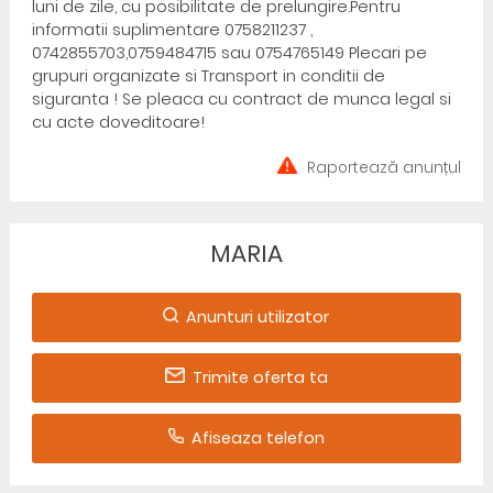
luni de zile, cu posibilitate de prelungire.Pentru
informatii suplimentare 0758211237 ,
0742855703,0759484715 sau 0754765149 Plecari pe
grupuri organizate si Transport in conditii de
siguranta ! Se pleaca cu contract de munca legal si
cu acte doveditoare!
Raportează anunțul
MARIA
Anunturi utilizator
Trimite oferta ta
Afiseaza telefon