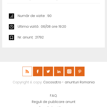
Număr de vizite : 90
Ultima vizită : 06/08 ore 19:20
Nr. anunț : 21792
Copyright & copy;
Cocosat.ro - anunturi Romania
F.A.Q.
Reguli de publicare anunt