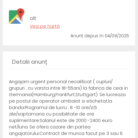
olt
Vezi pe hartă
Anunț depus
în 04/09/2025
Detalii anunț
Angajam urgent personal necalificat ( cupluri/
grupuri , cu varsta intre 18-55ani) la fabrica de ceai in
Germania(Hamburg,Frankfurt,Stuttgart). Se lucreaza
pe postul de operator ambalat si etichetat,la
banda.Programul de lucru , 8 -10 ore/zi,5
zile/saptamana cu posibilitate de ore
suplimentare.Salariul este de 2000 -2400 euro
net/luna. Se ofera cazare din partea
angajatorului.Contract de munca facut pe 3 sau 6