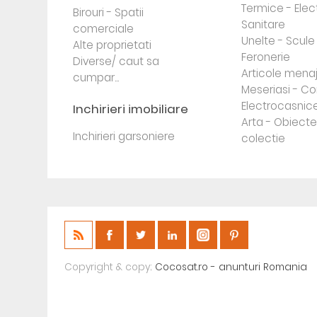
Termice - Elec
Birouri - Spatii
Sanitare
comerciale
Unelte - Scule
Alte proprietati
Feronerie
Diverse/ caut sa
Articole mena
cumpar...
Meseriasi - Co
Electrocasnic
Inchirieri imobiliare
Arta - Obiect
Inchirieri garsoniere
colectie
Copyright & copy;
Cocosat.ro - anunturi Romania