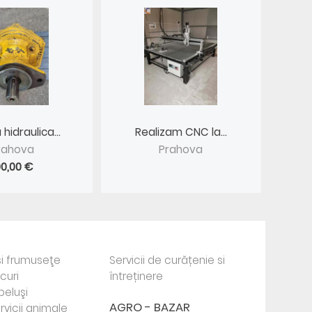
idraulica...
Realizam CNC la...
rahova
Prahova
00,00 €
i frumuseţe
Servicii de curățenie si
ocuri
întreținere
beluşi
AGRO - BAZAR
rvicii animale