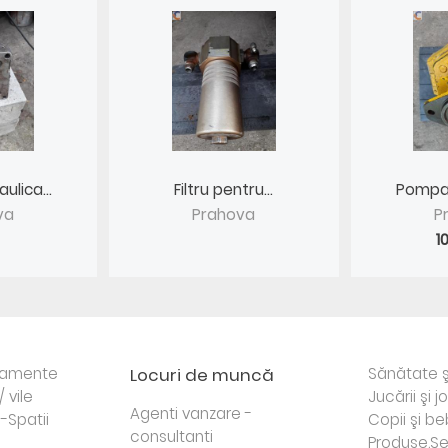
ulica...
Filtru pentru...
Pompa h
va
Prahova
P
1
rtamente
Locuri de muncă
Sănătate ş
/ vile
Jucării şi j
Agenti vanzare -
i-Spatii
Copii şi be
consultanti
Produse,Se