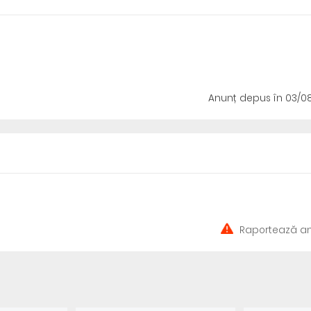
Anunț depus
în 03/0
Raportează an