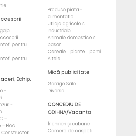
nie
Produse piata -
alimentatie
accesorii
Utilaje agricole si
agaje
industriale
 accesorii
Animale domestice si
antofi pentru
pasari
Cereale - plante - pomi
antofi pentru
Altele
Mică publicitate
faceri, Echip.
Garage Sale
to -
Diverse
i
CONCEDIU DE
ezuri -
e
ODIHNA/Vacanta
PC –
Închirieri și cabane
– Elec...
Camere de oaspeti
- Constructori