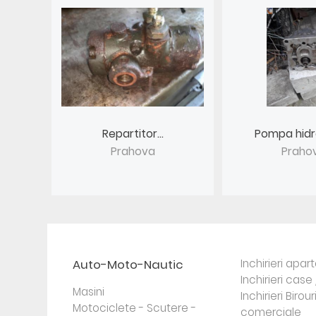
Repartitor...
Pompa hidra
Prahova
Praho
Auto-Moto-Nautic
Inchirieri apa
Inchirieri case 
Masini
Inchirieri Birour
Motociclete - Scutere -
comerciale