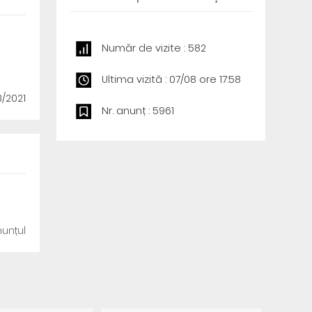
Număr de vizite : 582
Ultima vizită : 07/08 ore 17:58
8/2021
Nr. anunț : 5961
unțul