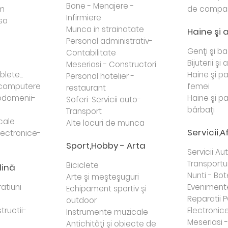
Bone - Menajere -
sm
de compa
Infirmiere
sa
Munca in strainatate
Haine şi 
Personal administrativ-
Genţi şi b
Contabilitate
Bijuterii şi
Meseriasi - Constructori
lete...
Haine şi p
Personal hotelier -
i computere
femei
restaurant
domenii-
Haine şi p
Soferi-Servicii auto-
bărbaţi
Transport
cale
Alte locuri de munca
Servicii,A
lectronice-
Sport,Hobby - Arta
Servicii Au
Transportur
Biciclete
dină
Nunti - Bot
Arte şi meşteşuguri
atiuni
Eveniment
Echipament sportiv şi
Reparatii 
outdoor
tructii-
Electronice 
Instrumente muzicale
Meseriasi 
Antichităţi şi obiecte de