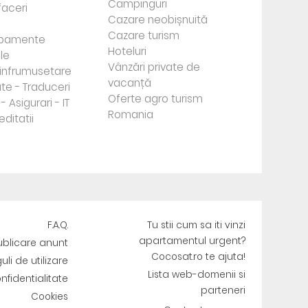
Campinguri
faceri
Cazare neobișnuită
Cazare turism
ipamente
Hoteluri
le
Vânzări private de
e infrumusetare
vacanță
te - Traduceri
Oferte agro turism
- Asigurari - IT
Romania
editatii
F.A.Q.
Tu stii cum sa iti vinzi
apartamentul urgent?
ublicare anunt
Cocosat.ro te ajuta!
uli de utilizare
Lista web-domenii si
onfidentialitate
parteneri
Cookies