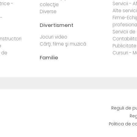
trice -
Servicii - A
colecţie
Alte servici
Diverse
 -
Firme-Ech
Divertisment
profesiona
j
Servicii d
Jocuri video
nstructori
Contabilita
Cărţi, filme şi muzică
e
Publicitate 
e de
Cursuri - M
Familie
Reguli de p
Reg
Politica de c