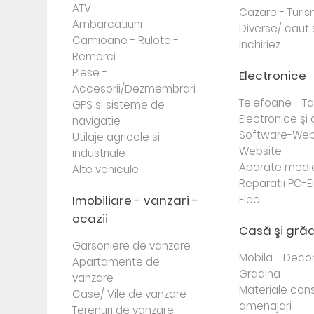
ATV
Cazare - Turi
Ambarcatiuni
Diverse/ caut 
Camioane - Rulote -
inchiriez...
Remorci
Piese -
Electronice
Accesorii/Dezmembrari
Telefoane - Tab
GPS si sisteme de
Electronice ş
navigatie
Software-Web
Utilaje agricole si
Website
industriale
Aparate medi
Alte vehicule
Reparatii PC-E
Imobiliare - vanzari -
Elec...
ocazii
Casă şi gră
Garsoniere de vanzare
Mobila - Decor
Apartamente de
Gradina
vanzare
Materiale cons
Case/ Vile de vanzare
amenajari
Terenuri de vanzare