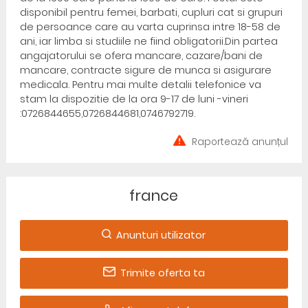
disponibil pentru femei, barbati, cupluri cat si grupuri
de persoance care au varta cuprinsa intre 18-58 de
ani, iar limba si studiile ne fiind obligatorii.Din partea
angajatorului se ofera mancare, cazare/bani de
mancare, contracte sigure de munca si asigurare
medicala. Pentru mai multe detalii telefonice va
stam la dispozitie de la ora 9-17 de luni -vineri
:0726844655,0726844681,0746792719.
Raportează anunțul
france
Anunturi utilizator
Trimite oferta ta