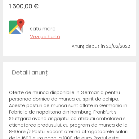
1 600,00 €
satu mare
Vezi pe hartă
Anunț depus
în 25/02/2022
Detalii anunț
Oferte de munca disponibile in Germania pentru
personae dornice de munca cu spirit de echipa.
Aceste posturi de munca sunt aflate in Germania in
Fabricile de napolitana din hamburg, Frankfurt si
Stuttgard avand angajatul ca atributii ambalarea si
etichetarea produsului, cu program de munca de la
8-10ore /zi.Postul vacant oferind atragatoarele salarii
de la 1600 euro pana la 1800 de euro. Postul este