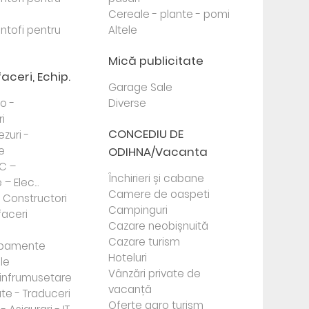
Cereale - plante - pomi
antofi pentru
Altele
Mică publicitate
faceri, Echip.
Garage Sale
to -
Diverse
i
CONCEDIU DE
ezuri -
e
ODIHNA/Vacanta
PC –
Închirieri și cabane
– Elec...
Camere de oaspeti
- Constructori
Campinguri
faceri
Cazare neobișnuită
Cazare turism
ipamente
Hoteluri
le
Vânzări private de
e infrumusetare
vacanță
te - Traduceri
Oferte agro turism