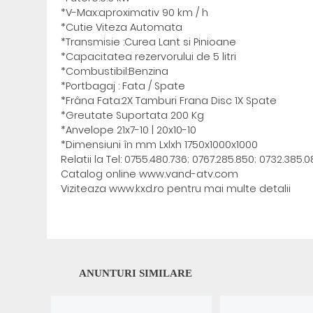
*V-Max:aproximativ 90 km / h
*Cutie Viteza Automata
*Transmisie :Curea Lant si Pinioane
*Capacitatea rezervorului de 5 litri
*Combustibil:Benzina
*Portbagaj : Fata / Spate
*Frâna Fata:2X Tamburi Frana Disc 1X Spate
*Greutate Suportata 200 Kg
*Anvelope 21x7-10 | 20x10-10
*Dimensiuni în mm Lxlxh 1750x1000x1000
Relatii la Tel: 0755.480.736; 0767.285.850; 0732.385.0
Catalog online www.vand-atv.com
Viziteaza www.kxd.ro pentru mai multe detalii
ANUNTURI SIMILARE