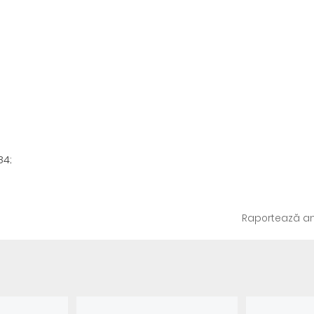
84;
Raportează an