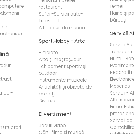
Personal hotelier -
i computere
femei
restaurant
domenii-
Haine şi p
Soferi-Servicii auto-
bărbaţi
Transport
cale
Alte locuri de munca
Servicii,A
lectronice-
Sport,Hobby - Arta
Servicii Au
Transportur
Biciclete
dină
Nunti - Bot
Arte şi meşteşuguri
atiuni
Eveniment
Echipament sportiv şi
Reparatii 
outdoor
tructii-
Electronice 
Instrumente muzicale
Meseriasi 
Antichităţi şi obiecte de
trice -
Servicii - A
colecţie
Alte servici
Diverse
 -
Firme-Ech
Divertisment
profesiona
j
Servicii d
Jocuri video
nstructori
Contabilita
Cărţi, filme şi muzică