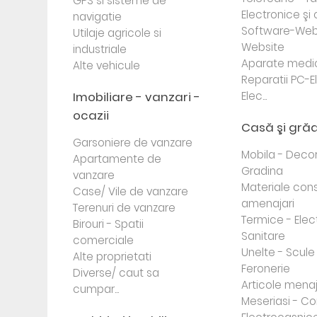
GPS si sisteme de
Electronice ş
navigatie
Software-Web
Utilaje agricole si
Website
industriale
Aparate medi
Alte vehicule
Reparatii PC-E
Imobiliare - vanzari -
Elec...
ocazii
Casă şi gră
Garsoniere de vanzare
Mobila - Decor
Apartamente de
Gradina
vanzare
Materiale cons
Case/ Vile de vanzare
amenajari
Terenuri de vanzare
Termice - Elec
Birouri - Spatii
Sanitare
comerciale
Unelte - Scule
Alte proprietati
Feronerie
Diverse/ caut sa
Articole mena
cumpar...
Meseriasi - Co