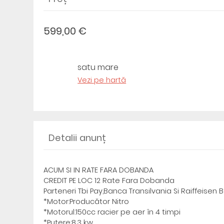
599,00 €
satu mare
Vezi pe hartă
Detalii anunț
ACUM SI IN RATE FARA DOBANDA
CREDIT PE LOC 12 Rate Fara Dobanda
Parteneri Tbi Pay,Banca Transilvania Si Raiffeisen 
*Motor:Producător Nitro
*Motorul:150cc racier pe aer în 4 timpi
*Putere:8.3 kw