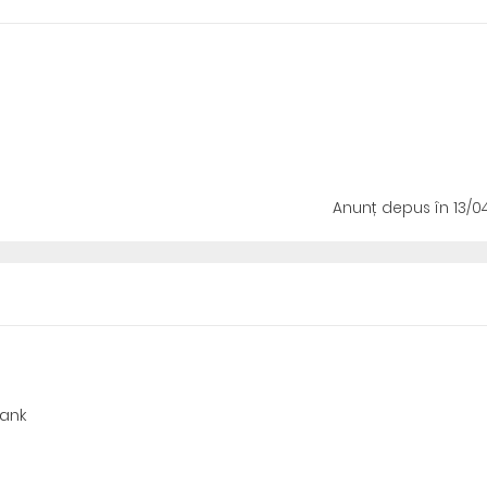
Anunț depus
în 13/0
Bank