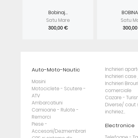
Bobinaj...
BOBINAJ
Satu Mare
Satu M
300,00 €
300,00
Auto-Moto-Nautic
Inchirieri apa
Inchirieri case 
Masini
Inchirieri Birour
Motociclete - Scutere -
comerciale
ATV
Cazare - Turi
Ambarcatiuni
Diverse/ caut 
Camioane - Rulote -
inchiriez...
Remorci
Piese -
Electronice
Accesorii/Dezmembrari
Telefoane - Tab