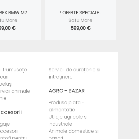
-REX BMW M7
! OFERTE SPECIALE...
tu Mare
Satu Mare
99,00 €
599,00 €
i frumuseţe
Servicii de curățenie si
ocuri
întreținere
beluşi
AGRO - BAZAR
rvicii animale
nie
Produse piata -
alimentatie
accesorii
Utilaje agricole si
agaje
industriale
 accesorii
Animale domestice si
antofi pentru
pasari