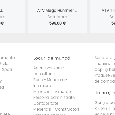
...
ATV Mega Hummer ...
ATV T
are
Satu Mare
Sa
 €
599,00 €
5
rtamente
Locuri de muncă
Sănătate ş
/ vile
Jucării şi j
Agenti vanzare -
i-Spatii
Copii şi be
consultanti
Produse,Se
Bone - Menajere -
sm
de compa
Infirmiere
sa
Munca in strainatate
Haine şi 
Personal administrativ-
Genţi şi b
Contabilitate
Bijuterii şi
Meseriasi - Constructori
lete...
Haine şi p