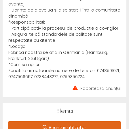
avantaj
- Dorința de a evolua și a se stabili într-o comunitate
dinamică
*Responsabilități:
- Participă activ la procesul de producție a covrigilor
- Asigură-te că standardele de calitate sunt
respectate cu atenție
*Locația:
Fabrica noastră se afla in Germania (Hamburg,
Frankfurt, Stuttgart)
*Cum să aplici:
Sunati la urmatoarele numere de telefon: 0748501071,
0747566657, 0738443272, 0759356724
Raportează anunțul
Elena
Anunturi utilizator