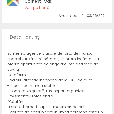
Calinesti-Oas
Vezi pe hartă
Anunț depus
în 03/06/2024
Detalii anunț
Suntem o agenție plasare de forță de muncă
specializata în străinătate și suntem încântați să
oferim oportunități de angajare într-o fabrică de
covrigi
Ce oferim:
- Salariu atractiv, incepand de la 1800 de euro
- *Locuri de muncă stabile
- *Cazare Asigurată, taransport organizat
- *Asistență Profesională
*Căutăm:
-Femei , barbati, cupluri , maxim 55 de ani
- Abilități de comunicare în limba germană este un