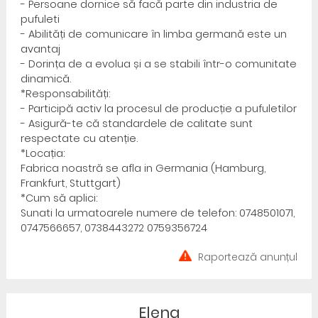
- Persoane dornice să facă parte din industria de
pufuleti
- Abilități de comunicare în limba germană este un
avantaj
- Dorința de a evolua și a se stabili într-o comunitate
dinamică.
*Responsabilități:
- Participă activ la procesul de producție a pufuletilor
- Asigură-te că standardele de calitate sunt
respectate cu atenție.
*Locația:
Fabrica noastră se afla in Germania (Hamburg,
Frankfurt, Stuttgart)
*Cum să aplici:
Sunati la urmatoarele numere de telefon: 0748501071,
0747566657, 0738443272 0759356724
Raportează anunțul
Elena