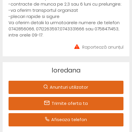
-contracte de munca pe 2,3 sau 6 luni cu prelungire;
-va oferim transportul organizat
-plecari rapide si sigure
Va oferim detalii la urmatoarele numere de telefon
0742856066, 0712263597,0743331666 sau 0758471453,
intre orele 09-17.
Raportează anunțul
loredana
Anunturi utilizator
Trimite oferta ta
Afiseaza telefon