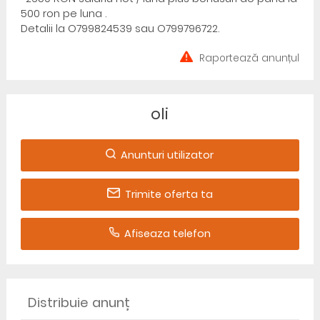
500 ron pe luna .
Detalii la O799824539 sau O799796722.
Raportează anunțul
oli
Anunturi utilizator
Trimite oferta ta
Afiseaza telefon
Distribuie anunț