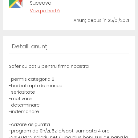
Suceava
Vezi pe hartă
Anunț depus
în 25/01/2021
Detalii anunț
Sofer cu cat B pentru firma noastra.
-permis categoria B
-barbati apti de munca
-seriozitate
-motivare
-determinare
-indemanare
-cazare asigurata
-program de 9h/zi, 5zile/sapt, sambata 4 ore
-2650 RON salariu net / luna plus bonusuri de pana la