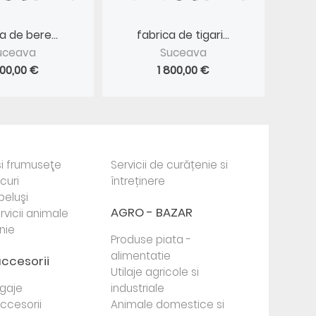
a de bere...
fabrica de tigari...
uceava
Suceava
800,00 €
1 800,00 €
i frumuseţe
Servicii de curățenie si
ocuri
întreținere
beluşi
AGRO - BAZAR
rvicii animale
nie
Produse piata -
alimentatie
accesorii
Utilaje agricole si
agaje
industriale
 accesorii
Animale domestice si