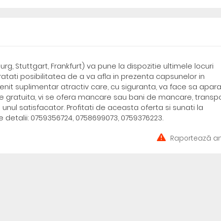
, Stuttgart, Frankfurt) va pune la dispozitie ultimele locuri
atati posibilitatea de a va afla in prezenta capsunelor in
nit suplimentar atractiv care, cu siguranta, va face sa apar
e gratuita, vi se ofera mancare sau bani de mancare, transpo
 unul satisfacator. Profitati de aceasta oferta si sunati la
detalii: 0759356724, 0758699073, 0759376223.
Raportează an