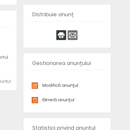
Distribuie anunț
a
rtul
Gestionarea anunțului
unțul
Modifică anunțul
Elimină anunțul
Statistici privind anunțul