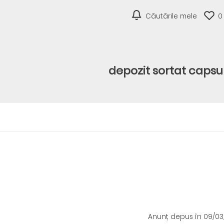
Căutările mele
0
depozit sortat caps
Anunț depus
în 09/0