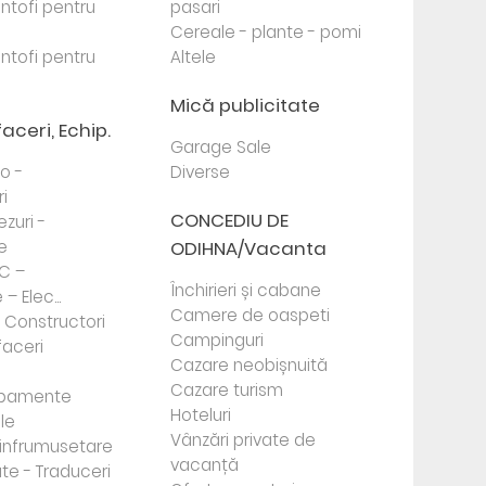
antofi pentru
pasari
Cereale - plante - pomi
antofi pentru
Altele
Mică publicitate
faceri, Echip.
Garage Sale
to -
Diverse
i
CONCEDIU DE
ezuri -
e
ODIHNA/Vacanta
PC –
Închirieri și cabane
– Elec...
Camere de oaspeti
- Constructori
Campinguri
faceri
Cazare neobișnuită
Cazare turism
ipamente
Hoteluri
le
Vânzări private de
e infrumusetare
vacanță
te - Traduceri