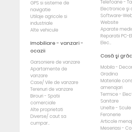
Telefoane - Tab
GPS si sisteme de
Electronice ş
navigatie
Software-Web
Utilaje agricole si
Website
industriale
Aparate medi
Alte vehicule
Reparatii PC-E
Imobiliare - vanzari -
Elec...
ocazii
Casă şi gră
Garsoniere de vanzare
Mobila - Decor
Apartamente de
Gradina
vanzare
Materiale cons
Case/ Vile de vanzare
amenajari
Terenuri de vanzare
Termice - Elec
Birouri - Spatii
Sanitare
comerciale
Unelte - Scule
Alte proprietati
Feronerie
Diverse/ caut sa
Articole mena
cumpar...
Meseriasi - Co