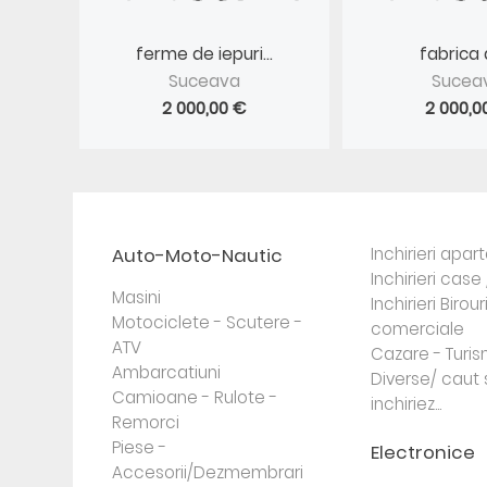
ferme de iepuri...
fabrica d
Suceava
Sucea
2 000,00 €
2 000,0
Auto-Moto-Nautic
Inchirieri apa
Inchirieri case 
Masini
Inchirieri Birour
Motociclete - Scutere -
comerciale
ATV
Cazare - Turi
Ambarcatiuni
Diverse/ caut 
Camioane - Rulote -
inchiriez...
Remorci
Piese -
Electronice
Accesorii/Dezmembrari