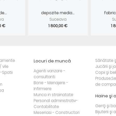
e...
depozite media...
fabric
va
Suceava
S
0 €
1 800,00 €
1 
rtamente
Locuri de muncă
Sănătate ş
/ vile
Jucării şi j
Agenti vanzare -
i-Spatii
Copii şi be
consultanti
Produse,Se
Bone - Menajere -
sm
de compa
Infirmiere
sa
Munca in strainatate
Haine şi 
Personal administrativ-
Genţi şi b
Contabilitate
Bijuterii şi
Meseriasi - Constructori