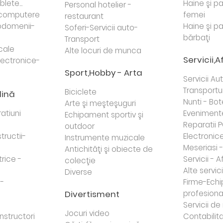
lete...
Haine şi p
Personal hotelier -
i computere
femei
restaurant
domenii-
Haine şi p
Soferi-Servicii auto-
bărbaţi
Transport
cale
Alte locuri de munca
Servicii,A
lectronice-
Sport,Hobby - Arta
Servicii Au
Transportur
Biciclete
dină
Nunti - Bot
Arte şi meşteşuguri
atiuni
Eveniment
Echipament sportiv şi
Reparatii 
outdoor
tructii-
Electronice 
Instrumente muzicale
Meseriasi 
Antichităţi şi obiecte de
trice -
Servicii - A
colecţie
Alte servici
Diverse
 -
Firme-Ech
Divertisment
profesiona
j
Servicii d
Jocuri video
nstructori
Contabilita