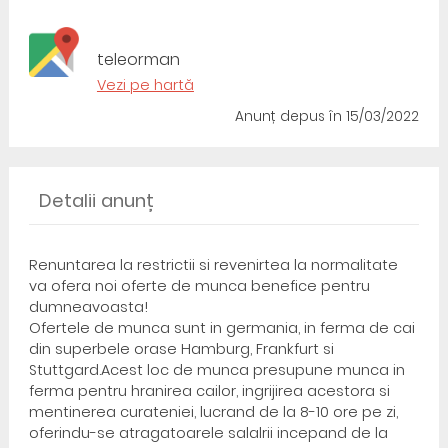
teleorman
Vezi pe hartă
Anunț depus
în 15/03/2022
Detalii anunț
Renuntarea la restrictii si revenirtea la normalitate
va ofera noi oferte de munca benefice pentru
dumneavoasta!
Ofertele de munca sunt in germania, in ferma de cai
din superbele orase Hamburg, Frankfurt si
Stuttgard.Acest loc de munca presupune munca in
ferma pentru hranirea cailor, ingrijirea acestora si
mentinerea curateniei, lucrand de la 8-10 ore pe zi,
oferindu-se atragatoarele salalrii incepand de la