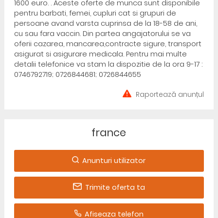
1600 euro. . Aceste oferte de munca sunt disponibile
pentru barbati, femei, cupluri cat si grupuri de
persoane avand varsta cuprinsa de la 18-58 de ani,
cu sau fara vaccin. Din partea angajatorului se va
oferii cazarea, mancarea,contracte sigure, transport
asigurat si asigurare medicala. Pentru mai multe
detalii telefonice va stam la dispozitie de la ora 9-17 :
0746792719; 0726844681; 0726844655
Raportează anunțul
france
Anunturi utilizator
Trimite oferta ta
Afiseaza telefon