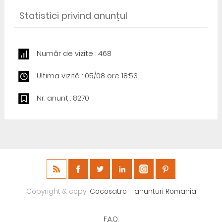
Statistici privind anunțul
Număr de vizite : 468
Ultima vizită : 05/08 ore 18:53
Nr. anunț : 8270
Copyright & copy;
Cocosat.ro - anunturi Romania
F.A.Q.