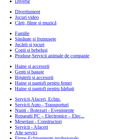
Diverse
Divertisment
Jocuri video
Cărţi, filme şi muzică
Familie
Sănătate şi frumuseţe
Jucării şi jocuri
Copii şi bebeluşi
Produse,Servicii animale de companie
Haine şi accesorii
Genţi şi bagaje
Bijuterii şi accesorii
Haine şi pantofi pentru femei
Haine şi pantofi pentru bărbaţi
Servicii,Afaceri, Echip.
Servicii Auto - Transporturi
Nunti - Botezuri - Evenimente
Reparatii PC – Electronice – Elec...
Meseriasi - Constructori
Servicii - Afaceri
Alte servici
Firme-Echipamente profesionale