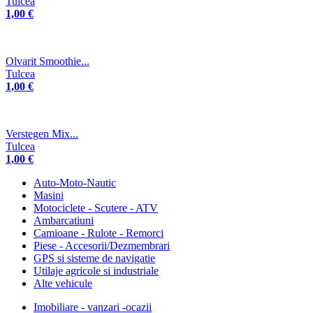
Tulcea
1,00 €
Olvarit Smoothie...
Tulcea
1,00 €
Verstegen Mix...
Tulcea
1,00 €
Auto-Moto-Nautic
Masini
Motociclete - Scutere - ATV
Ambarcatiuni
Camioane - Rulote - Remorci
Piese - Accesorii/Dezmembrari
GPS si sisteme de navigatie
Utilaje agricole si industriale
Alte vehicule
Imobiliare - vanzari -ocazii