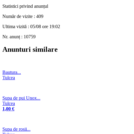
Statistici privind anunțul
Număr de vizite : 409
Ultima vizită : 05/08 ore 19:02
Nr. anunț : 10759
Anunturi similare
Bautura...
Tulcea
Supa de pui Unox...
Tulcea
1,00 €
Supa de rosii...