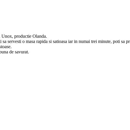
i Unox, productie Olanda.
sa servesti o masa rapida si satioasa iar in numai trei minute, poti sa p
stoase.
buna de savurat.