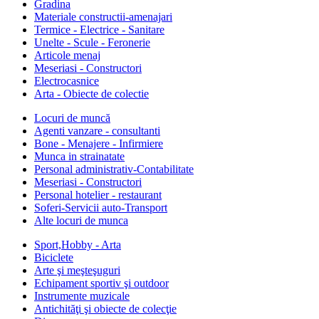
Gradina
Materiale constructii-amenajari
Termice - Electrice - Sanitare
Unelte - Scule - Feronerie
Articole menaj
Meseriasi - Constructori
Electrocasnice
Arta - Obiecte de colectie
Locuri de muncă
Agenti vanzare - consultanti
Bone - Menajere - Infirmiere
Munca in strainatate
Personal administrativ-Contabilitate
Meseriasi - Constructori
Personal hotelier - restaurant
Soferi-Servicii auto-Transport
Alte locuri de munca
Sport,Hobby - Arta
Biciclete
Arte şi meşteşuguri
Echipament sportiv şi outdoor
Instrumente muzicale
Antichităţi şi obiecte de colecţie