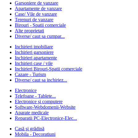
Garsoniere de vanzare
Apartamente de vanzare
Case/ Vile de vanzare
Terenuri de vanzare
Birouri - Spatii comerciale
Alte proprietati
Diverse/ caut sa cumpar...
Inchirieri imobiliare
Inchirieri garsoniere
Inchirieri apartamente
Inchirieri case / vile
Inchirieri Birouri-Spatii comerciale
Cazare - Turism
Diverse/ caut sa inchiriez...
Electronice
Telefoane - Tablete...
Electronice şi computere
Software-Webdomenii-Website
Aparate medicale
Reparatii PC-Electronice-Elec...
Casă şi grădină
Mobila - Decoratiuni