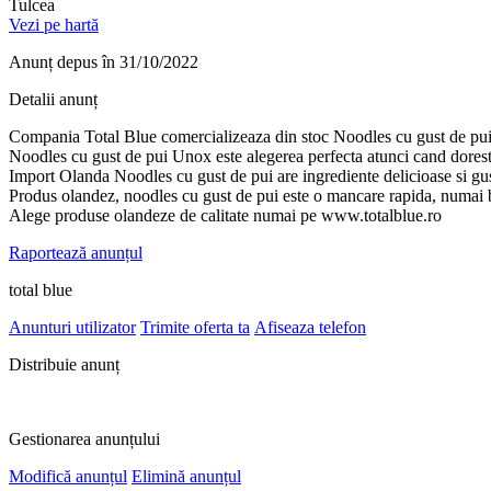
Tulcea
Vezi pe hartă
Anunț depus
în 31/10/2022
Detalii anunț
Compania Total Blue comercializeaza din stoc Noodles cu gust de pu
Noodles cu gust de pui Unox este alegerea perfecta atunci cand doresti 
Import Olanda Noodles cu gust de pui are ingrediente delicioase si gu
Produs olandez, noodles cu gust de pui este o mancare rapida, numai 
Alege produse olandeze de calitate numai pe www.totalblue.ro
Raportează anunțul
total blue
Anunturi utilizator
Trimite oferta ta
Afiseaza telefon
Distribuie anunț
Gestionarea anunțului
Modifică anunțul
Elimină anunțul