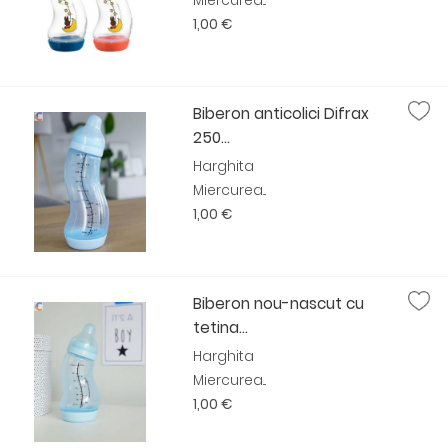
Miercurea...
1,00 €
Biberon anticolici Difrax
250...
Harghita
Miercurea...
1,00 €
Biberon nou-nascut cu
tetina...
Harghita
Miercurea...
1,00 €