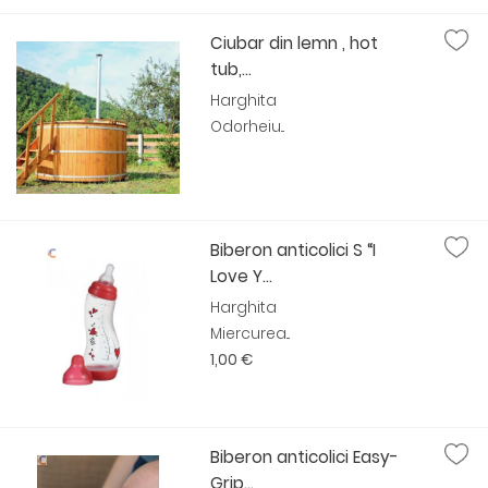
Ciubar din lemn , hot
tub,...
Harghita
Odorheiu...
Biberon anticolici S “I
Love Y...
Harghita
Miercurea...
1,00 €
Biberon anticolici Easy-
Grip...