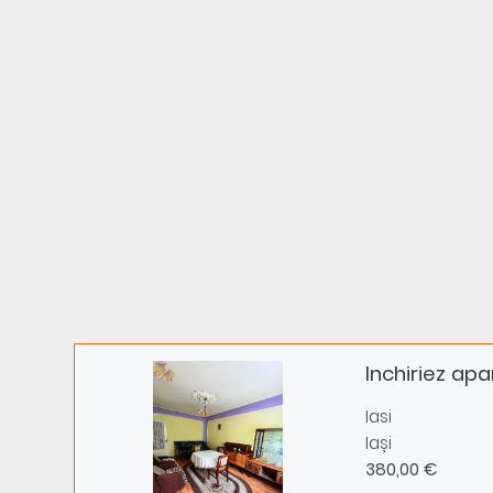
Inchiriez ap
Iasi
Iași
380,00 €