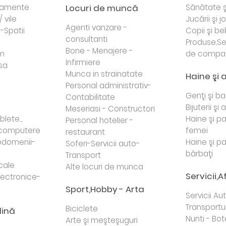
rtamente
Locuri de muncă
Sănătate ş
/ vile
Jucării şi j
Agenti vanzare -
i-Spatii
Copii şi be
consultanti
Produse,Se
Bone - Menajere -
sm
de compa
Infirmiere
sa
Munca in strainatate
Haine şi 
Personal administrativ-
Genţi şi b
Contabilitate
Bijuterii şi
Meseriasi - Constructori
lete...
Haine şi p
Personal hotelier -
i computere
femei
restaurant
domenii-
Haine şi p
Soferi-Servicii auto-
bărbaţi
Transport
cale
Alte locuri de munca
Servicii,A
lectronice-
Sport,Hobby - Arta
Servicii Au
Transportur
Biciclete
dină
Nunti - Bot
Arte şi meşteşuguri