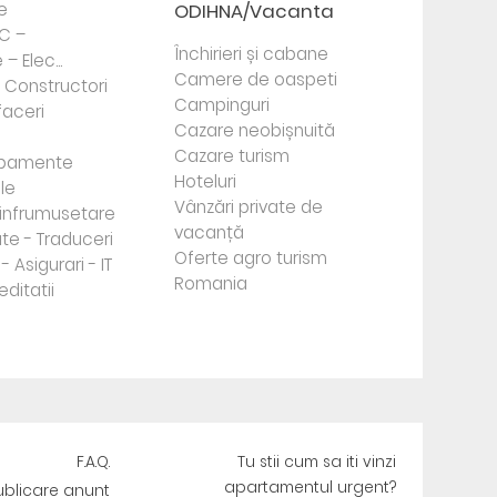
e
ODIHNA/Vacanta
PC –
Închirieri și cabane
– Elec...
Camere de oaspeti
- Constructori
Campinguri
faceri
Cazare neobișnuită
Cazare turism
ipamente
Hoteluri
le
Vânzări private de
e infrumusetare
vacanță
te - Traduceri
Oferte agro turism
- Asigurari - IT
Romania
editatii
F.A.Q.
Tu stii cum sa iti vinzi
apartamentul urgent?
ublicare anunt