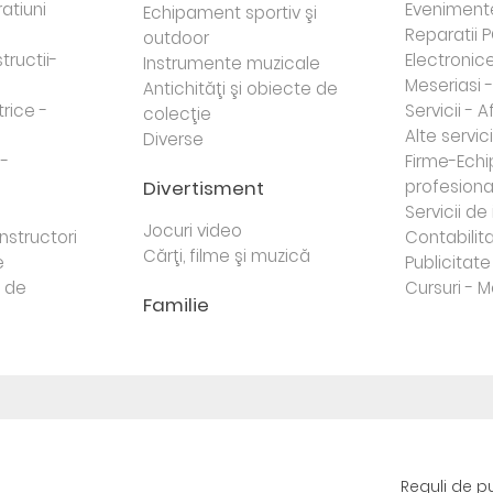
atiuni
Eveniment
Echipament sportiv şi
Reparatii 
outdoor
tructii-
Electronice 
Instrumente muzicale
Meseriasi 
Antichităţi şi obiecte de
trice -
Servicii - A
colecţie
Alte servici
Diverse
 -
Firme-Ech
Divertisment
profesiona
j
Servicii d
Jocuri video
nstructori
Contabilita
Cărţi, filme şi muzică
e
Publicitate 
e de
Cursuri - M
Familie
Reguli de p