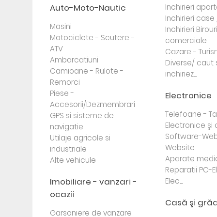
Auto-Moto-Nautic
Inchirieri apa
Inchirieri case 
Masini
Inchirieri Birour
Motociclete - Scutere -
comerciale
ATV
Cazare - Turi
Ambarcatiuni
Diverse/ caut 
Camioane - Rulote -
inchiriez...
Remorci
Piese -
Electronice
Accesorii/Dezmembrari
Telefoane - Tab
GPS si sisteme de
Electronice ş
navigatie
Software-Web
Utilaje agricole si
Website
industriale
Aparate medi
Alte vehicule
Reparatii PC-E
Imobiliare - vanzari -
Elec...
ocazii
Casă şi gră
Garsoniere de vanzare