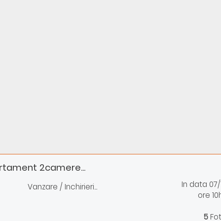
artament 2camere...
In data 07
Vanzare / Inchirieri...
ore 10
5
Fo