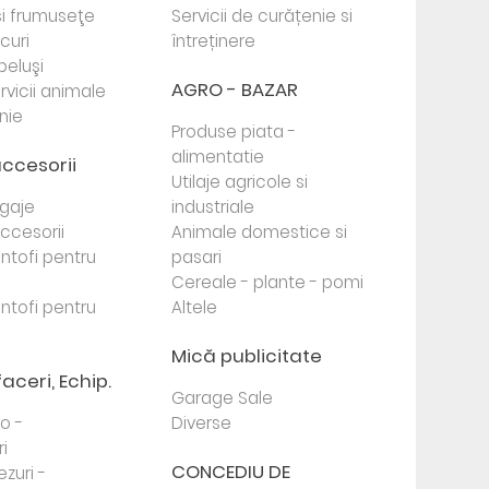
i frumuseţe
Servicii de curățenie si
ocuri
întreținere
beluşi
AGRO - BAZAR
rvicii animale
nie
Produse piata -
alimentatie
accesorii
Utilaje agricole si
agaje
industriale
 accesorii
Animale domestice si
antofi pentru
pasari
Cereale - plante - pomi
antofi pentru
Altele
Mică publicitate
faceri, Echip.
Garage Sale
to -
Diverse
i
CONCEDIU DE
ezuri -