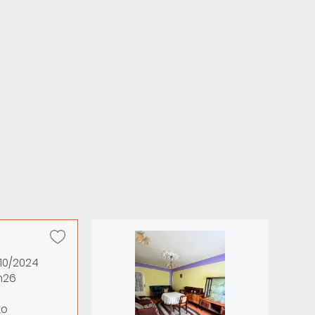
/10/2024
h26
to