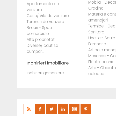
Mobila - Decor
Apartamente de
Gradina
vanzare
Materiale cons
Case/ Vile de vanzare
amenajari
Terenuri de vanzare
Termice - Elec
Birouri - Spatii
Sanitare
comerciale
Unelte - Scule
Alte proprietati
Feronerie
Diverse/ caut sa
Articole mena
cumpar...
Meseriasi - Co
Electrocasnic
Inchirieri imobiliare
Arta - Obiect
Inchirieri garsoniere
colectie