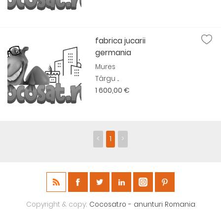
fabrica jucarii
germania
Mures
Târgu ...
1 600,00 €
<
1
>
Copyright & copy;
Cocosat.ro - anunturi Romania