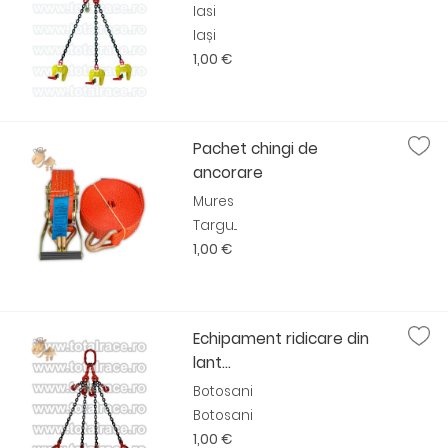
Iasi
Iași
1,00 €
Pachet chingi de
ancorare
Mures
Targu...
1,00 €
Echipament ridicare din
lant...
Botosani
Botosani
1,00 €