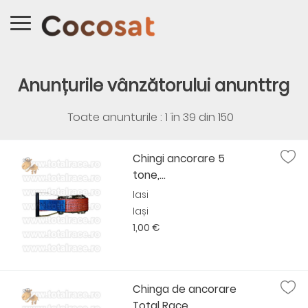
Anunțurile vânzătorului anunttrg
Toate anunturile : 1 în
39
din
150
Chingi ancorare 5
tone,...
Iasi
Iași
1,00 €
Chinga de ancorare
Total Race