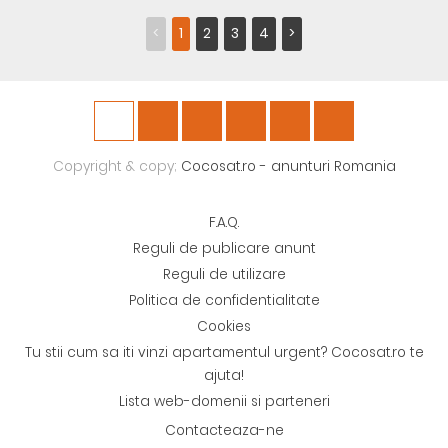
<
1
2
3
4
>
Copyright & copy;
Cocosat.ro - anunturi Romania
F.A.Q.
Reguli de publicare anunt
Reguli de utilizare
Politica de confidentialitate
Cookies
Tu stii cum sa iti vinzi apartamentul urgent? Cocosat.ro te
ajuta!
Lista web-domenii si parteneri
Contacteaza-ne