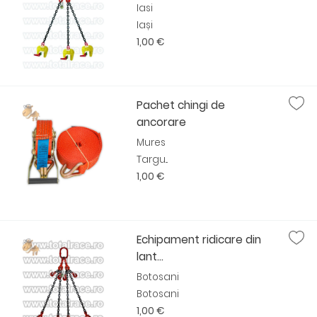
Iasi
Iași
1,00 €
Pachet chingi de
ancorare
Mures
Targu...
1,00 €
Echipament ridicare din
lant...
Botosani
Botosani
1,00 €