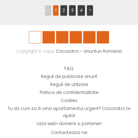
<
1
2
3
4
>
Copyright & copy;
Cocosat.ro - anunturi Romania
F.A.Q.
Reguli de publicare anunt
Reguli de utilizare
Politica de confidentialitate
Cookies
Tu stii cum sa iti vinzi apartamentul urgent? Cocosat.ro te
ajuta!
Lista web-domenii si parteneri
Contacteaza-ne