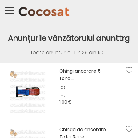
Anunțurile vânzătorului anunttrg
Toate anunturile : 1 în
39
din
150
Chingi ancorare 5
tone,...
Iasi
Iași
1,00 €
Chinga de ancorare
Total Race