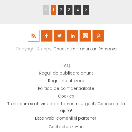
<
1
2
3
4
>
Copyright & copy;
Cocosat.ro - anunturi Romania
F.A.Q.
Reguli de publicare anunt
Reguli de utilizare
Politica de confidentialitate
Cookies
Tu stii cum sa iti vinzi apartamentul urgent? Cocosat.ro te
ajuta!
Lista web-domenii si parteneri
Contacteaza-ne