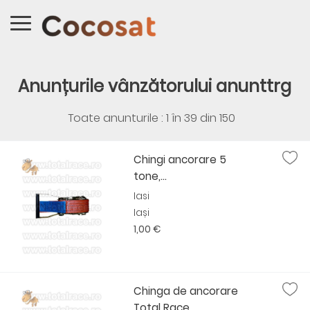
Anunțurile vânzătorului anunttrg
Toate anunturile : 1 în
39
din
150
Chingi ancorare 5
tone,...
Iasi
Iași
1,00 €
Chinga de ancorare
Total Race