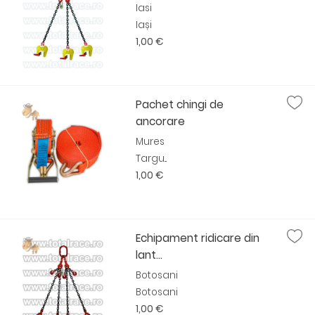
Iasi
Iași
1,00 €
Pachet chingi de
ancorare
Mures
Targu...
1,00 €
Echipament ridicare din
lant...
Botosani
Botosani
1,00 €