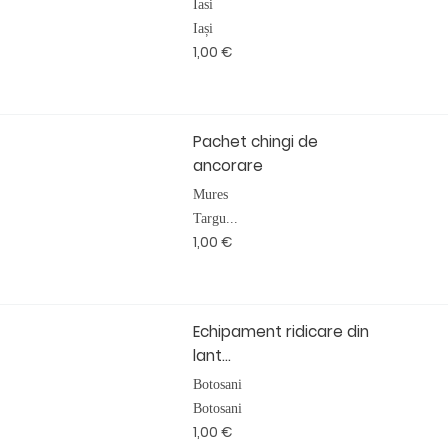
Iasi
Iași
1,00 €
Pachet chingi de
ancorare
Mures
Targu...
1,00 €
Echipament ridicare din
lant...
Botosani
Botosani
1,00 €