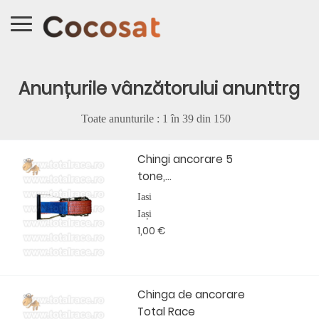
Anunțurile vânzătorului anunttrg
Toate anunturile : 1 în
39
din
150
Chingi ancorare 5
tone,...
Iasi
Iași
1,00 €
Chinga de ancorare
Total Race