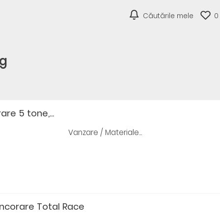
Căutările mele
0
rg
re 5 tone,...
Vanzare / Materiale...
ncorare Total Race