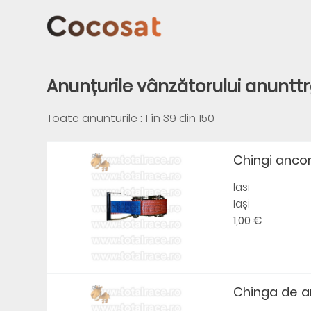
Anunțurile vânzătorului anuntt
Toate anunturile : 1 în
39
din
150
Chingi ancora
Iasi
Iași
1,00 €
Chinga de a