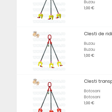
Buzau
1,00 €
Clesti de rid
Buzau
Buzau
1,00 €
Clesti transp
Botosani
Botosani
1,00 €