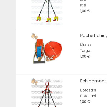
Iași
1,00 €
Pachet chin
Mures
Targu...
1,00 €
Echipament ri
Botosani
Botosani
1,00 €