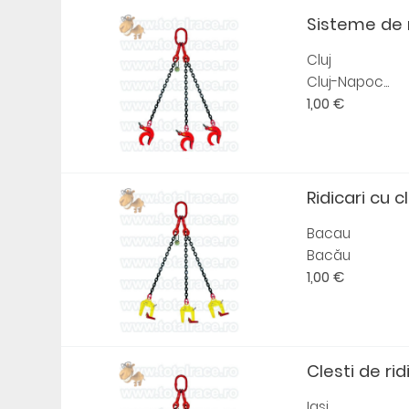
Sisteme de ri
Cluj
Cluj-Napoc...
1,00 €
Ridicari cu cl
Bacau
Bacău
1,00 €
Clesti de rid
Iasi