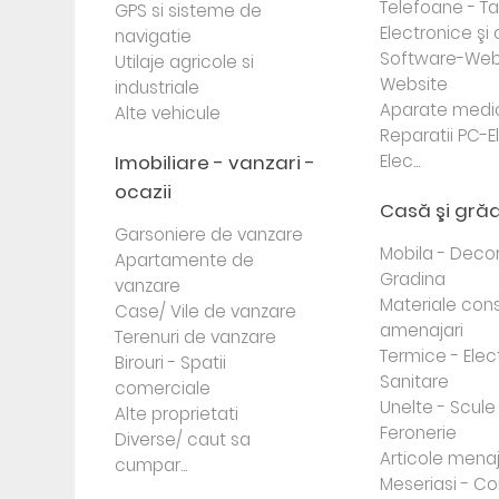
Telefoane - Tab
GPS si sisteme de
Electronice ş
navigatie
Software-Web
Utilaje agricole si
Website
industriale
Aparate medi
Alte vehicule
Reparatii PC-E
Imobiliare - vanzari -
Elec...
ocazii
Casă şi gră
Garsoniere de vanzare
Mobila - Decor
Apartamente de
Gradina
vanzare
Materiale cons
Case/ Vile de vanzare
amenajari
Terenuri de vanzare
Termice - Elec
Birouri - Spatii
Sanitare
comerciale
Unelte - Scule
Alte proprietati
Feronerie
Diverse/ caut sa
Articole mena
cumpar...
Meseriasi - Co