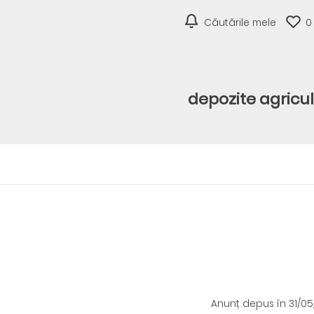
Căutările mele
0
depozite agricu
Anunț depus
în 31/0