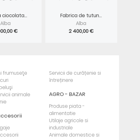
 ciocolata...
Fabrica de tutun...
Alba
Alba
000,00 €
2 400,00 €
i frumuseţe
Servicii de curățenie si
ocuri
întreținere
beluşi
AGRO - BAZAR
rvicii animale
nie
Produse piata -
alimentatie
accesorii
Utilaje agricole si
agaje
industriale
 accesorii
Animale domestice si