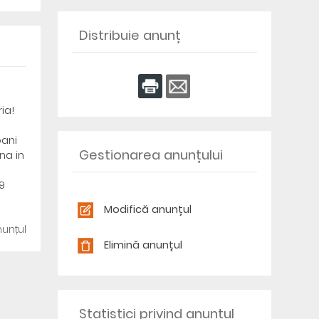
Distribuie anunț
ia!
bani
Gestionarea anunțului
na in
9
Modifică anunțul
unțul
Elimină anunțul
Statistici privind anunțul