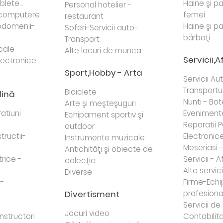
lete...
Haine şi p
Personal hotelier -
i computere
femei
restaurant
domenii-
Haine şi p
Soferi-Servicii auto-
bărbaţi
Transport
cale
Alte locuri de munca
Servicii,A
lectronice-
Sport,Hobby - Arta
Servicii Au
Transportur
Biciclete
dină
Nunti - Bot
Arte şi meşteşuguri
atiuni
Eveniment
Echipament sportiv şi
Reparatii 
outdoor
tructii-
Electronice 
Instrumente muzicale
Meseriasi 
Antichităţi şi obiecte de
trice -
Servicii - A
colecţie
Alte servici
Diverse
 -
Firme-Ech
Divertisment
profesiona
j
Servicii d
Jocuri video
nstructori
Contabilita