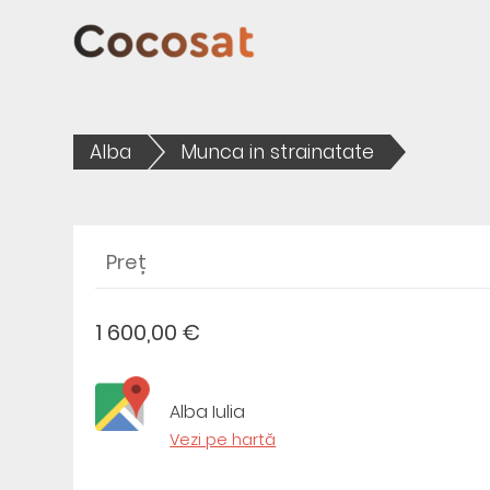
Alba
Munca in strainatate
Preț
1 600,00 €
Alba Iulia
Vezi pe hartă