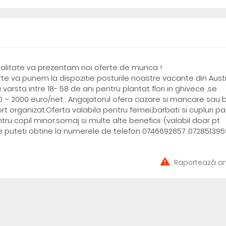
malitate va prezentam noi oferte de munca !
forte va punem la dispozitie posturile noastre vacante din Austr
arsta intre 18- 58 de ani pentru plantat flori in ghivece ,se
00 – 2000 euro/net . Angajatorul ofera cazare si mancare sau 
rt organizat.Oferta valabila pentru femei,barbati si cupluri pa
tru copil minor,somaj si multe alte beneficii: (valabil doar pt
e puteti obtine la numerele de telefon 0746692857 ,072851395
Raportează an