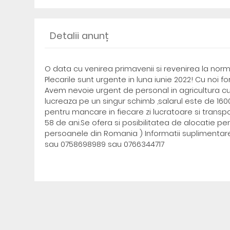
Detalii anunț
O data cu venirea primavenii si revenirea la nor
Plecarile sunt urgente in luna iunie 2022! Cu noi 
Avem nevoie urgent de personal in agricultura cu v
lucreaza pe un singur schimb ,salarul este de 16
pentru mancare in fiecare zi lucratoare si transpo
58 de ani.Se ofera si posibilitatea de alocatie pen
persoanele din Romania ) Informatii suplimentar
sau 0758698989 sau 0766344717