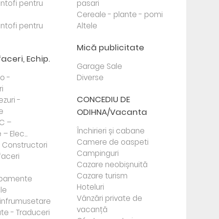
antofi pentru
pasari
Cereale - plante - pomi
antofi pentru
Altele
Mică publicitate
faceri, Echip.
Garage Sale
to -
Diverse
i
CONCEDIU DE
ezuri -
e
ODIHNA/Vacanta
PC –
Închirieri și cabane
– Elec...
Camere de oaspeti
- Constructori
Campinguri
faceri
Cazare neobișnuită
Cazare turism
ipamente
Hoteluri
le
Vânzări private de
e infrumusetare
vacanță
te - Traduceri