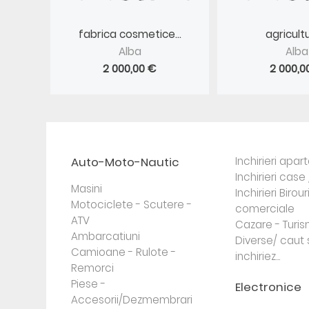
fabrica cosmetice...
agricultu
Alba
Alba
2 000,00 €
2 000,0
Auto-Moto-Nautic
Inchirieri apa
Inchirieri case 
Masini
Inchirieri Birour
Motociclete - Scutere -
comerciale
ATV
Cazare - Turi
Ambarcatiuni
Diverse/ caut 
Camioane - Rulote -
inchiriez...
Remorci
Piese -
Electronice
Accesorii/Dezmembrari