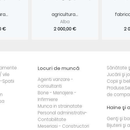
ra...
agricultura...
fabrica
Alba
0 €
2 000,00 €
2 
rtamente
Locuri de muncă
Sănătate ş
/ vile
Jucării şi j
Agenti vanzare -
i-Spatii
Copii şi be
consultanti
Produse,Se
Bone - Menajere -
sm
de compa
Infirmiere
sa
Munca in strainatate
Haine şi 
Personal administrativ-
Genţi şi b
Contabilitate
Bijuterii şi
Meseriasi - Constructori