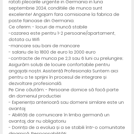
ratati plecarile urgente in Germania in luna
septembrie 2024, conditiile de munca sunt
excelente! Angajam fara comisioane la fabrica de
paste fainoase din Germania.
Ce oferim: - locuri de muncă stabile
-cazarea este pentru 1-2 persoane/apartament,
dotata cu Wifi
-mancare sau bani de mancare
- salariu de la 1800 de euro la 2000 euro
-contracte de munca pe 2,3 sau 6 luni cu prelungire;
Asigurăm soluții de locuire confortabile pentru
angajații noștri. Asistență Profesionala Suntem aici
pentru a te sprijini în procesul de integrare și
dezvoltare profesională.
Pe Cine căutăm: - Persoane dornice să facă parte
din domeniul productiei
- Experiența anterioară sau domenii similare este un
avantaj
- Abilități de comunicare în limba germană un
avantaj, dar nu obligatoriu
- Dorința de a evolua și a se stabili într-o comunitate
dinamică. Responsabilități: