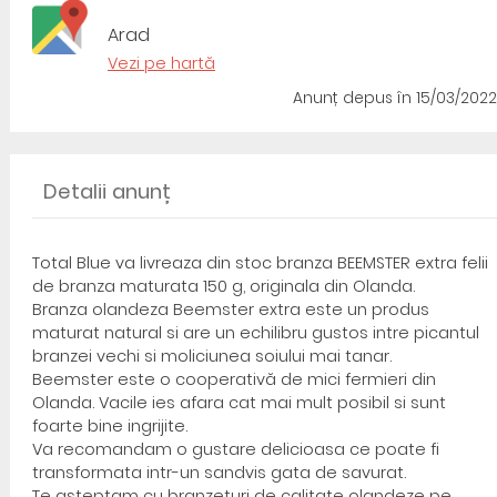
Arad
Vezi pe hartă
Anunț depus
în 15/03/2022
Detalii anunț
Total Blue va livreaza din stoc branza BEEMSTER extra felii
de branza maturata 150 g, originala din Olanda.
Branza olandeza Beemster extra este un produs
maturat natural si are un echilibru gustos intre picantul
branzei vechi si moliciunea soiului mai tanar.
Beemster este o cooperativă de mici fermieri din
Olanda. Vacile ies afara cat mai mult posibil si sunt
foarte bine ingrijite.
Va recomandam o gustare delicioasa ce poate fi
transformata intr-un sandvis gata de savurat.
Te asteptam cu branzeturi de calitate olandeze pe