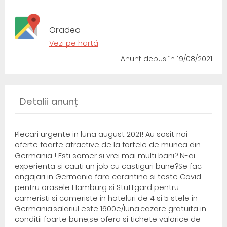
Oradea
Vezi pe hartă
Anunț depus
în 19/08/2021
Detalii anunț
Plecari urgente in luna august 2021! Au sosit noi
oferte foarte atractive de la fortele de munca din
Germania ! Esti somer si vrei mai multi bani? N-ai
experienta si cauti un job cu castiguri bune?Se fac
angajari in Germania fara carantina si teste Covid
pentru orasele Hamburg si Stuttgard pentru
cameristi si cameriste in hoteluri de 4 si 5 stele in
Germania,salariul este 1600e/luna,cazare gratuita in
conditii foarte bune,se ofera si tichete valorice de