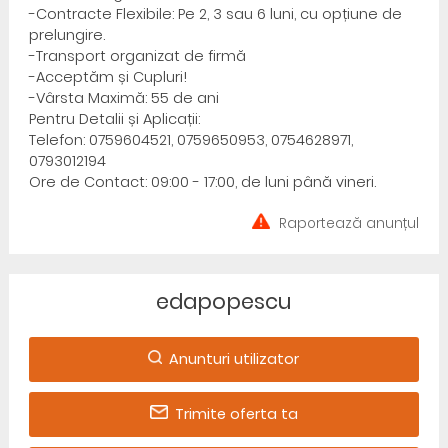
-Contracte Flexibile: Pe 2, 3 sau 6 luni, cu opțiune de
prelungire.
-Transport organizat de firmă
-Acceptăm și Cupluri!
-Vârsta Maximă: 55 de ani
Pentru Detalii și Aplicații:
Telefon: 0759604521, 0759650953, 0754628971,
0793012194
Ore de Contact: 09:00 - 17:00, de luni până vineri.
Raportează anunțul
edapopescu
Anunturi utilizator
Trimite oferta ta