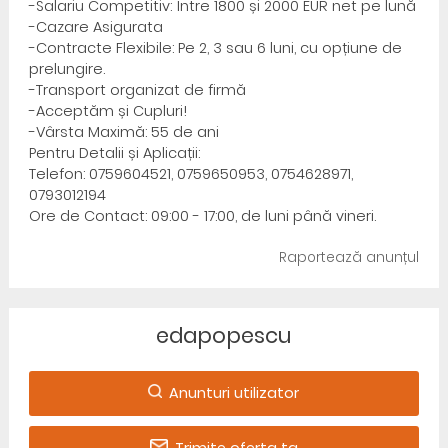
-Salariu Competitiv: Între 1800 și 2000 EUR net pe lună
-Cazare Asigurata
-Contracte Flexibile: Pe 2, 3 sau 6 luni, cu opțiune de
prelungire.
-Transport organizat de firmă
-Acceptăm și Cupluri!
-Vârsta Maximă: 55 de ani
Pentru Detalii și Aplicații:
Telefon: 0759604521, 0759650953, 0754628971,
0793012194
Ore de Contact: 09:00 - 17:00, de luni până vineri.
Raportează anunțul
edapopescu
Anunturi utilizator