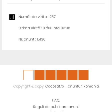
Număr de vizite : 257
Ultima vizită : 07/08 ore 03:36
Nr. anunț : 15130
Copyright & copy;
Cocosat.ro - anunturi Romania
F.A.Q.
Reguli de publicare anunt