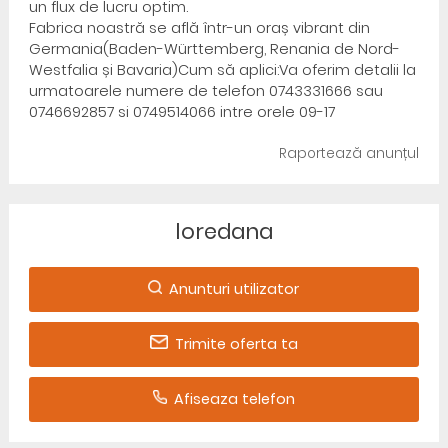
un flux de lucru optim.
Fabrica noastră se află într-un oraș vibrant din
Germania(Baden-Württemberg, Renania de Nord-
Westfalia și Bavaria)Cum să aplici:Va oferim detalii la
urmatoarele numere de telefon 0743331666 sau
0746692857 si 0749514066 intre orele 09-17
Raportează anunțul
loredana
Anunturi utilizator
Trimite oferta ta
Afiseaza telefon