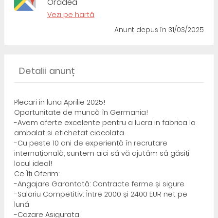
Oradea
Vezi pe hartă
Anunț depus
în 31/03/2025
Detalii anunț
Plecari in luna Aprilie 2025!
Oportunitate de muncă în Germania!
-Avem oferte excelente pentru a lucra in fabrica la
ambalat si etichetat ciocolata.
-Cu peste 10 ani de experiență în recrutare
internațională, suntem aici să vă ajutăm să găsiți
locul ideal!
Ce Îți Oferim:
-Angajare Garantată: Contracte ferme și sigure
-Salariu Competitiv: Între 2000 și 2400 EUR net pe
lună
-Cazare Asigurata