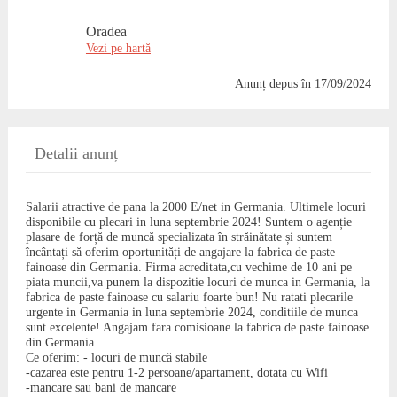
Oradea
Vezi pe hartă
Anunț depus
în 17/09/2024
Detalii anunț
Salarii atractive de pana la 2000 E/net in Germania. Ultimele locuri
disponibile cu plecari in luna septembrie 2024! Suntem o agenție
plasare de forță de muncă specializata în străinătate și suntem
încântați să oferim oportunități de angajare la fabrica de paste
fainoase din Germania. Firma acreditata,cu vechime de 10 ani pe
piata muncii,va punem la dispozitie locuri de munca in Germania, la
fabrica de paste fainoase cu salariu foarte bun! Nu ratati plecarile
urgente in Germania in luna septembrie 2024, conditiile de munca
sunt excelente! Angajam fara comisioane la fabrica de paste fainoase
din Germania.
Ce oferim: - locuri de muncă stabile
-cazarea este pentru 1-2 persoane/apartament, dotata cu Wifi
-mancare sau bani de mancare