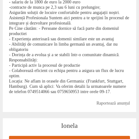
- salariu de la 1800 de euro la 2000 euro
-contracte de munca pe 2,3 sau 6 luni cu prelungire;
Asigurăm soluții de locuire confortabile pentru angajații noștri.
Asistență Profesionala Suntem aici pentru a te sprijini în procesul de
integrare și dezvoltare profesională.
Pe Cine căutăm: - Persoane dornice să facă parte din domeniul
productiei
- Experiența anterioară sau domenii similare este un avantaj
- Abilități de comunicare în limba germană un avantaj, dar nu
obligatoriu
- Dorința de a evolua și a se stabili într-o comunitate dinamică.
Responsabilități:
- Participă activ la procesul de productie
- Colaborează eficient cu echipa pentru a asigura un flux de lucru
optim.
Locația: Ne aflam in orasele din Germania: (Frankfurt, Stuttgart,
Hamburg). Cum să aplici: Va oferim detalii la urmatoarele numere
de telefon 0749514066 sau 0759650953 intre orele 09-17.
Raportează anunțul
Ionela