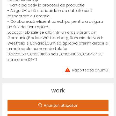
- Participă activ la procesul de producție
- Asigură-te că standardele de calitate sunt
respectate cu atenție.
- Colaborează eficient cu echipa pentru a asigura
un flux de lucru optim.
Locația: Fabricile se află într-un oraș vibrant din
Germania(Baden-Württemberg, Renania de Nord-
Westfalia și Bavaria).Cum să aplici:Va oferim detalii la
urmatoarele numere de telefon
0712263597,0743331666 sau ,0749514066,0758471453
intre orele 09-17
Raportează anunțul
work
Anunturi utilizator