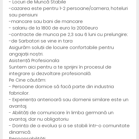
- Locuri de Muncă Stabile
-cazarea este pentru 1-2 persoane/camera, hoteluri
sau pensiuni
-mancare sau bani de mancare
- salariu de la 1800 de euro la 2000euro
-contracte de munca pe 2,3 sau 6 luni cu prelungire;
-de Sarbatori se vine in tara
Asigurăm soluții de locuire confortabile pentru
angajații noștri.
Asistență Profesionala
Suntem aici pentru a te sprijini în procesul de
integrare și dezvoltare profesională.
Pe Cine căutăm:
- Persoane dornice să facă parte din industria
fabricilor.
- Experiența anterioară sau domenii similare este un
avantaj.
- Abilități de comunicare în limba germană un
avantaj, dar nu obligatoriu
- Dorința de a evolua și a se stabili într-o comunitate
dinamică.
Responsabilități: