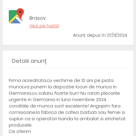
Brasov
Vezi pe hartă
Anunț depus
în 07/11/2024
Detalii anunț
Firma acreditata,cu vechime de 10 ani pe piata
muncii,va punem la dispozitie locuri de munca in
Germania,cu salariu foarte bun! Nu ratati plecarile
urgente in Germania in luna noiembrie 2024,
conditiile de munca sunt excelente! Angajam fara
comisioane,la fabrica de cafea ,barbati sau femei si
cupluri ca si operatori banda la ambalat si etichetat
produsele.
Ce oferim