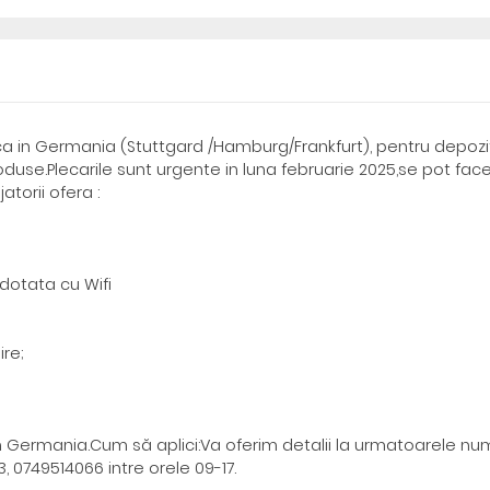
a in Germania (Stuttgard /Hamburg/Frankfurt), pentru depozi
oduse.Plecarile sunt urgente in luna februarie 2025,se pot fac
torii ofera :
dotata cu Wifi
ire;
din Germania.Cum să aplici:Va oferim detalii la urmatoarele n
 0749514066 intre orele 09-17.