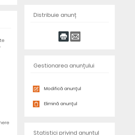
Distribuie anunț
te
e
Gestionarea anunțului
Modifică anunțul
Elimină anunțul
umere
Statistici privind anunțul