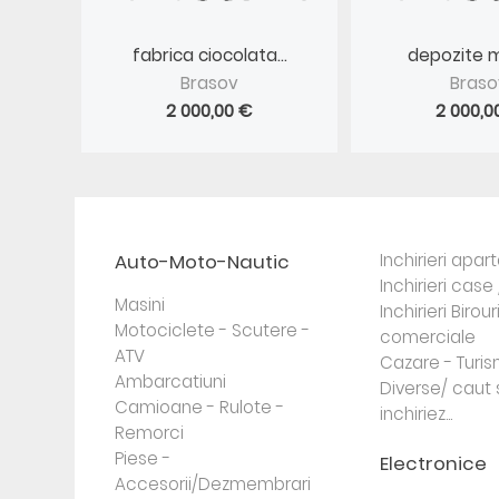
fabrica ciocolata...
depozite m
Brasov
Braso
2 000,00 €
2 000,0
Auto-Moto-Nautic
Inchirieri apa
Inchirieri case 
Masini
Inchirieri Birour
Motociclete - Scutere -
comerciale
ATV
Cazare - Turi
Ambarcatiuni
Diverse/ caut 
Camioane - Rulote -
inchiriez...
Remorci
Piese -
Electronice
Accesorii/Dezmembrari