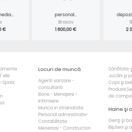
edia...
personal...
depozit
v
Brasov
0 €
1 600,00 €
2 
rtamente
Locuri de muncă
Sănătate ş
/ vile
Jucării şi j
Agenti vanzare -
i-Spatii
Copii şi be
consultanti
Produse,Se
Bone - Menajere -
sm
de compa
Infirmiere
sa
Munca in strainatate
Haine şi 
Personal administrativ-
Genţi şi b
Contabilitate
Bijuterii şi
Meseriasi - Constructori