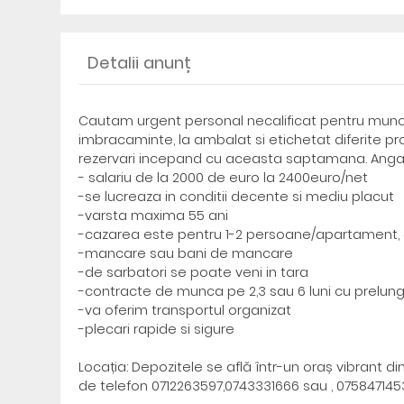
Detalii anunț
Cautam urgent personal necalificat pentru munc
imbracaminte, la ambalat si etichetat diferite pr
rezervari incepand cu aceasta saptamana. Angaja
- salariu de la 2000 de euro la 2400euro/net
-se lucreaza in conditii decente si mediu placut
-varsta maxima 55 ani
-cazarea este pentru 1-2 persoane/apartament, 
-mancare sau bani de mancare
-de sarbatori se poate veni in tara
-contracte de munca pe 2,3 sau 6 luni cu prelung
-va oferim transportul organizat
-plecari rapide si sigure
Locația: Depozitele se află într-un oraș vibrant 
de telefon 0712263597,0743331666 sau , 0758471453,