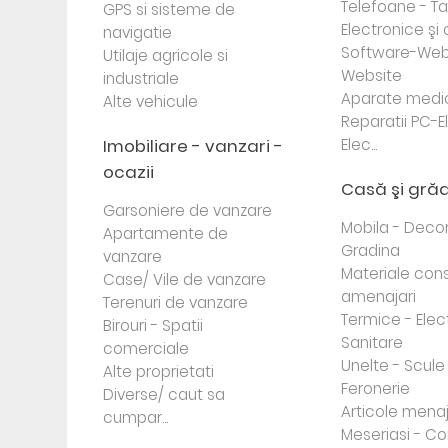
Telefoane - Tab
GPS si sisteme de
Electronice ş
navigatie
Software-Web
Utilaje agricole si
Website
industriale
Aparate medi
Alte vehicule
Reparatii PC-E
Imobiliare - vanzari -
Elec...
ocazii
Casă şi gră
Garsoniere de vanzare
Mobila - Decor
Apartamente de
Gradina
vanzare
Materiale cons
Case/ Vile de vanzare
amenajari
Terenuri de vanzare
Termice - Elec
Birouri - Spatii
Sanitare
comerciale
Unelte - Scule
Alte proprietati
Feronerie
Diverse/ caut sa
Articole mena
cumpar...
Meseriasi - Co