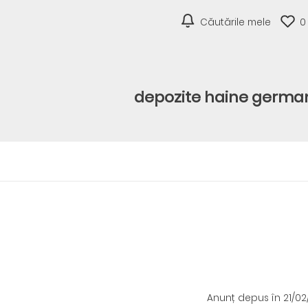
Căutările mele
0
depozite haine germa
Anunț depus
în 21/0