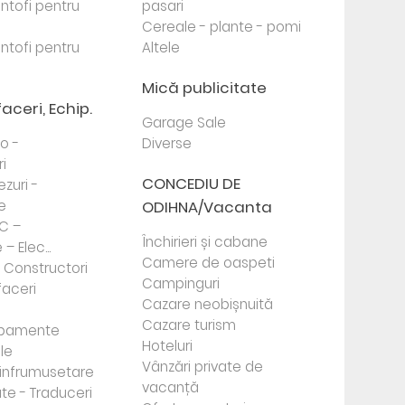
antofi pentru
pasari
Cereale - plante - pomi
antofi pentru
Altele
Mică publicitate
faceri, Echip.
Garage Sale
to -
Diverse
i
CONCEDIU DE
ezuri -
e
ODIHNA/Vacanta
PC –
Închirieri și cabane
– Elec...
Camere de oaspeti
- Constructori
Campinguri
faceri
Cazare neobișnuită
Cazare turism
ipamente
Hoteluri
le
Vânzări private de
e infrumusetare
vacanță
te - Traduceri