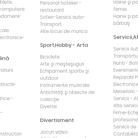
lete...
Haine şi p
Personal hotelier -
i computere
femei
restaurant
domenii-
Haine şi p
Soferi-Servicii auto-
bărbaţi
Transport
cale
Alte locuri de munca
Servicii,A
lectronice-
Sport,Hobby - Arta
Servicii Au
Transportur
Biciclete
dină
Nunti - Bot
Arte şi meşteşuguri
atiuni
Eveniment
Echipament sportiv şi
Reparatii 
outdoor
tructii-
Electronice 
Instrumente muzicale
Meseriasi 
Antichităţi şi obiecte de
trice -
Servicii - A
colecţie
Alte servici
Diverse
 -
Firme-Ech
Divertisment
profesiona
j
Servicii d
Jocuri video
nstructori
Contabilita