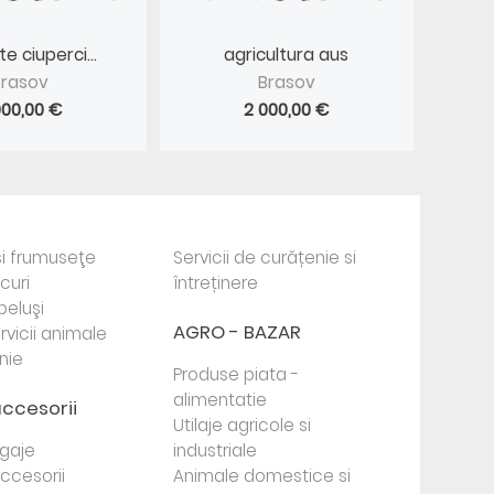
e ciuperci...
agricultura aus
Brasov
Brasov
000,00 €
2 000,00 €
i frumuseţe
Servicii de curățenie si
ocuri
întreținere
beluşi
AGRO - BAZAR
rvicii animale
nie
Produse piata -
alimentatie
accesorii
Utilaje agricole si
agaje
industriale
 accesorii
Animale domestice si