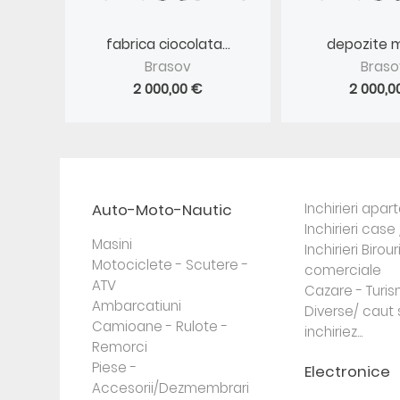
fabrica ciocolata...
depozite m
Brasov
Braso
2 000,00 €
2 000,0
Auto-Moto-Nautic
Inchirieri apa
Inchirieri case 
Masini
Inchirieri Birour
Motociclete - Scutere -
comerciale
ATV
Cazare - Turi
Ambarcatiuni
Diverse/ caut 
Camioane - Rulote -
inchiriez...
Remorci
Piese -
Electronice
Accesorii/Dezmembrari