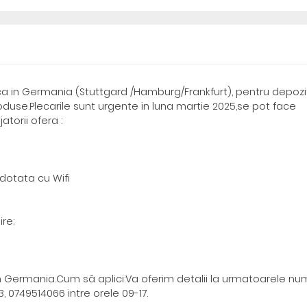
a in Germania (Stuttgard /Hamburg/Frankfurt), pentru depozi
oduse.Plecarile sunt urgente in luna martie 2025,se pot face
torii ofera :
dotata cu Wifi
ire;
din Germania.Cum să aplici:Va oferim detalii la urmatoarele n
 0749514066 intre orele 09-17.