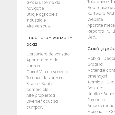
Telefoane - Tab
GPS si sisteme de
Electronice ş
navigatie
Software-Web
Utilaje agricole si
Website
industriale
Aparate medi
Alte vehicule
Reparatii PC-E
Imobiliare - vanzari -
Elec...
ocazii
Casă şi gră
Garsoniere de vanzare
Mobila - Decor
Apartamente de
Gradina
vanzare
Materiale cons
Case/ Vile de vanzare
amenajari
Terenuri de vanzare
Termice - Elec
Birouri - Spatii
Sanitare
comerciale
Unelte - Scule
Alte proprietati
Feronerie
Diverse/ caut sa
Articole mena
cumpar...
Meseriasi - Co