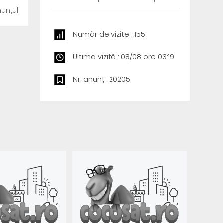
unțul
Număr de vizite : 155
Ultima vizită : 08/08 ore 03:19
Nr. anunț : 20205