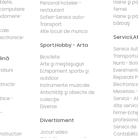
lete...
Haine şi p
Personal hotelier -
i computere
femei
restaurant
domenii-
Haine şi p
Soferi-Servicii auto-
bărbaţi
Transport
cale
Alte locuri de munca
Servicii,A
lectronice-
Sport,Hobby - Arta
Servicii Au
Transportur
Biciclete
dină
Nunti - Bot
Arte şi meşteşuguri
atiuni
Eveniment
Echipament sportiv şi
Reparatii 
outdoor
tructii-
Electronice 
Instrumente muzicale
Meseriasi 
Antichităţi şi obiecte de
trice -
Servicii - A
colecţie
Alte servici
Diverse
 -
Firme-Ech
Divertisment
profesiona
j
Servicii d
Jocuri video
nstructori
Contabilita