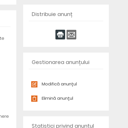
Distribuie anunț
te
Gestionarea anunțului
Modifică anunțul
Elimină anunțul
umere
Statistici privind anunțul