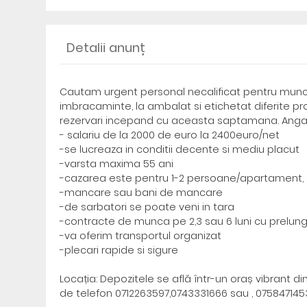
Detalii anunț
Cautam urgent personal necalificat pentru munc
imbracaminte, la ambalat si etichetat diferite pr
rezervari incepand cu aceasta saptamana. Angaja
- salariu de la 2000 de euro la 2400euro/net
-se lucreaza in conditii decente si mediu placut
-varsta maxima 55 ani
-cazarea este pentru 1-2 persoane/apartament, 
-mancare sau bani de mancare
-de sarbatori se poate veni in tara
-contracte de munca pe 2,3 sau 6 luni cu prelung
-va oferim transportul organizat
-plecari rapide si sigure
Locația: Depozitele se află într-un oraș vibrant 
de telefon 0712263597,0743331666 sau , 0758471453,