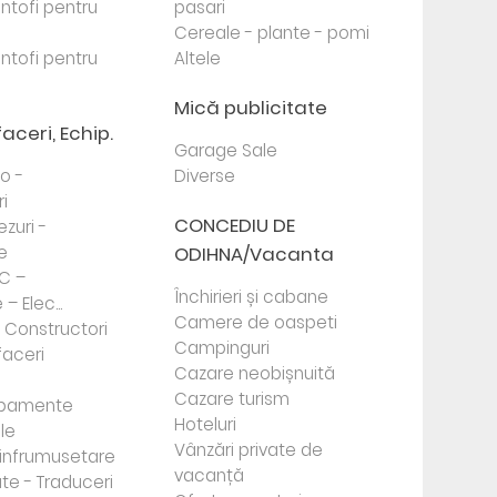
antofi pentru
pasari
Cereale - plante - pomi
antofi pentru
Altele
Mică publicitate
faceri, Echip.
Garage Sale
to -
Diverse
i
CONCEDIU DE
ezuri -
e
ODIHNA/Vacanta
PC –
Închirieri și cabane
– Elec...
Camere de oaspeti
- Constructori
Campinguri
faceri
Cazare neobișnuită
Cazare turism
ipamente
Hoteluri
le
Vânzări private de
e infrumusetare
vacanță
te - Traduceri