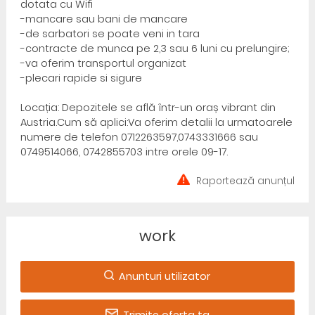
dotata cu Wifi
-mancare sau bani de mancare
-de sarbatori se poate veni in tara
-contracte de munca pe 2,3 sau 6 luni cu prelungire;
-va oferim transportul organizat
-plecari rapide si sigure
Locația: Depozitele se află într-un oraș vibrant din
Austria.Cum să aplici:Va oferim detalii la urmatoarele
numere de telefon 0712263597,0743331666 sau
0749514066, 0742855703 intre orele 09-17.
Raportează anunțul
work
Anunturi utilizator