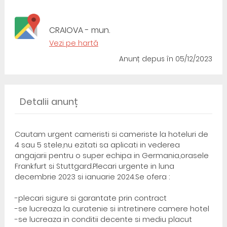
CRAIOVA - mun.
Vezi pe hartă
Anunț depus
în 05/12/2023
Detalii anunț
Cautam urgent cameristi si cameriste la hoteluri de
4 sau 5 stele,nu ezitati sa aplicati in vederea
angajarii pentru o super echipa in Germania,orasele
Frankfurt si Stuttgard.Plecari urgente in luna
decembrie 2023 si ianuarie 2024.Se ofera :
-plecari sigure si garantate prin contract
-se lucreaza la curatenie si intretinere camere hotel
-se lucreaza in conditii decente si mediu placut