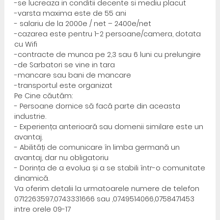
-se lucreaza in conditii decente si mediu placut
-varsta maxima este de 55 ani
- salariu de la 2000e / net – 2400e/net
-cazarea este pentru 1-2 persoane/camera, dotata
cu Wifi
-contracte de munca pe 2,3 sau 6 luni cu prelungire
-de Sarbatori se vine in tara
-mancare sau bani de mancare
-transportul este organizat
Pe Cine căutăm:
- Persoane dornice să facă parte din aceasta
industrie.
- Experiența anterioară sau domenii similare este un
avantaj.
- Abilități de comunicare în limba germană un
avantaj, dar nu obligatoriu
- Dorința de a evolua și a se stabili într-o comunitate
dinamică.
Va oferim detalii la urmatoarele numere de telefon
0712263597,0743331666 sau ,0749514066,0758471453
intre orele 09-17