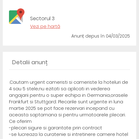
Sectorul 3
Vezi pe hartă
Anunț depus
în 04/03/2025
Detalii anunț
.Cautam urgent cameristi si cameriste la hoteluri de
4 sau 5 stele,nu ezitati sa aplicati in vederea
angajarii pentru o super echipa in Germania,orasele
Frankfurt si Stuttgard. Plecarile sunt urgente in luna
martie 2025 se pot face rezervari incepand cu
aceasta saptamana si pentru urmatoarele plecari.
Ce oferim
-plecari sigure si garantate prin contract
-se lucreaza la curatenie si intretinere camere hotel