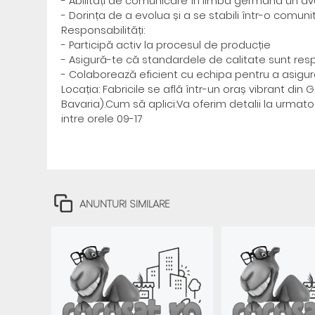
- Abilități de comunicare în limba germană un ava
- Dorința de a evolua și a se stabili într-o comun
Responsabilități:
- Participă activ la procesul de producție
- Asigură-te că standardele de calitate sunt res
- Colaborează eficient cu echipa pentru a asigura
Locația: Fabricile se află într-un oraș vibrant 
Bavaria).Cum să aplici:Va oferim detalii la urma
intre orele 09-17
ANUNTURI SIMILARE