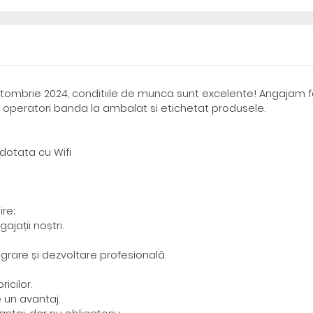
octombrie 2024, conditiile de munca sunt excelente! Angajam 
i operatori banda la ambalat si etichetat produsele.
dotata cu Wifi
ire;
ajații noștri.
egrare și dezvoltare profesională.
icilor.
 un avantaj.