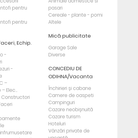
 accesorii
Animale domestice si
antofi pentru
pasari
Cereale - plante - pomi
antofi pentru
Altele
Mică publicitate
faceri, Echip.
Garage Sale
to -
Diverse
i
CONCEDIU DE
ezuri -
e
ODIHNA/Vacanta
PC –
Închirieri și cabane
– Elec...
Camere de oaspeti
- Constructori
Campinguri
faceri
Cazare neobișnuită
Cazare turism
ipamente
Hoteluri
le
Vânzări private de
e infrumusetare
vacanță