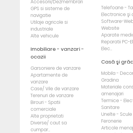
Accesorii/Dezmembrari
Telefoane - Tab
GPS si sisteme de
Electronice ş
navigatie
Software-Web
Utilaje agricole si
Website
industriale
Aparate medi
Alte vehicule
Reparatii PC-E
Imobiliare - vanzari -
Elec...
ocazii
Casă şi gră
Garsoniere de vanzare
Mobila - Decor
Apartamente de
Gradina
vanzare
Materiale cons
Case/ Vile de vanzare
amenajari
Terenuri de vanzare
Termice - Elec
Birouri - Spatii
Sanitare
comerciale
Unelte - Scule
Alte proprietati
Feronerie
Diverse/ caut sa
Articole mena
cumpar...