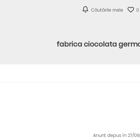
Căutările mele
0
fabrica ciocolata germ
Anunț depus
în 27/0