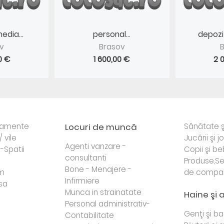
edia...
personal...
depozit
v
Brasov
0 €
1 600,00 €
2 
rtamente
Locuri de muncă
Sănătate ş
/ vile
Jucării şi j
Agenti vanzare -
i-Spatii
Copii şi be
consultanti
Produse,Se
Bone - Menajere -
sm
de compa
Infirmiere
sa
Munca in strainatate
Haine şi 
Personal administrativ-
Genţi şi b
Contabilitate