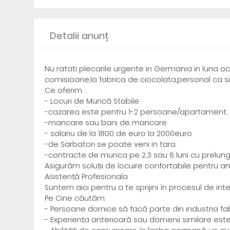
Detalii anunț
Nu ratati plecarile urgente in Germania in luna 
comisioane,la fabrica de ciocolata,personal ca s
Ce oferim
- Locuri de Muncă Stabile
-cazarea este pentru 1-2 persoane/apartament, 
-mancare sau bani de mancare
- salariu de la 1800 de euro la 2000euro
-de Sarbatori se poate veni in tara
-contracte de munca pe 2,3 sau 6 luni cu prelung
Asigurăm soluții de locuire confortabile pentru ang
Asistență Profesionala
Suntem aici pentru a te sprijini în procesul de int
Pe Cine căutăm:
- Persoane dornice să facă parte din industria fabr
- Experiența anterioară sau domenii similare este