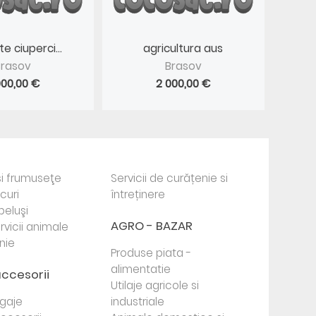
e ciuperci...
agricultura aus
Brasov
Brasov
000,00 €
2 000,00 €
i frumuseţe
Servicii de curățenie si
ocuri
întreținere
beluşi
AGRO - BAZAR
rvicii animale
nie
Produse piata -
alimentatie
accesorii
Utilaje agricole si
agaje
industriale