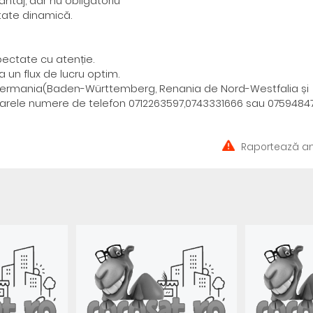
ntaj, dar nu obligatoriu
itate dinamică.
pectate cu atenție.
 un flux de lucru optim.
din Germania(Baden-Württemberg, Renania de Nord-Westfalia și
toarele numere de telefon 0712263597,0743331666 sau 0759484
Raportează an