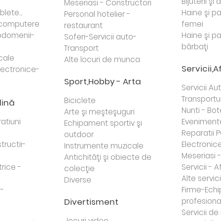
Bijuterii şi
Meseriasi - Constructori
lete...
Haine şi p
Personal hotelier -
i computere
femei
restaurant
domenii-
Haine şi p
Soferi-Servicii auto-
bărbaţi
Transport
cale
Alte locuri de munca
Servicii,A
lectronice-
Sport,Hobby - Arta
Servicii Au
Transportur
Biciclete
dină
Nunti - Bot
Arte şi meşteşuguri
atiuni
Eveniment
Echipament sportiv şi
Reparatii 
outdoor
tructii-
Electronice 
Instrumente muzicale
Meseriasi 
Antichităţi şi obiecte de
trice -
Servicii - A
colecţie
Alte servici
Diverse
 -
Firme-Ech
Divertisment
profesiona
j
Servicii d
Jocuri video