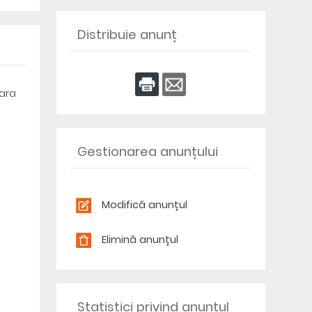
Distribuie anunț
fara
Gestionarea anunțului
Modifică anunțul
Elimină anunțul
Statistici privind anunțul