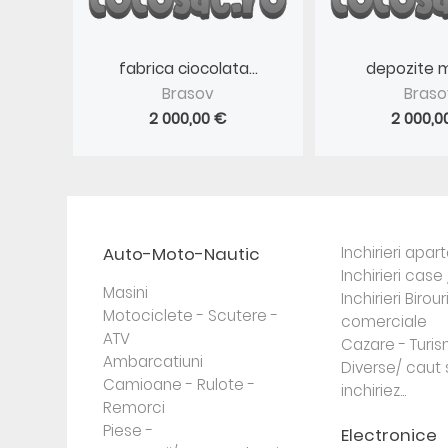
fabrica ciocolata...
depozite m
Brasov
Braso
2 000,00 €
2 000,0
Auto-Moto-Nautic
Inchirieri apa
Inchirieri case 
Masini
Inchirieri Birour
Motociclete - Scutere -
comerciale
ATV
Cazare - Turi
Ambarcatiuni
Diverse/ caut 
Camioane - Rulote -
inchiriez...
Remorci
Piese -
Electronice