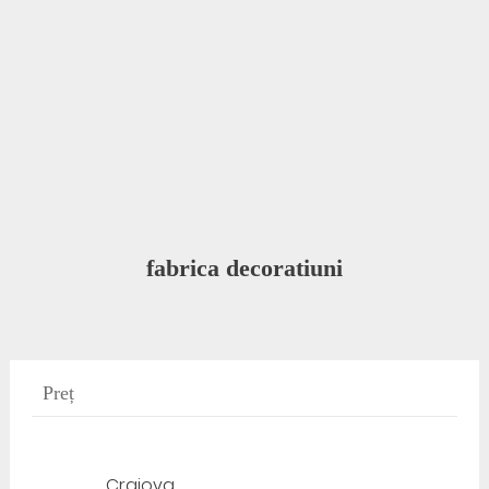
fabrica decoratiuni
Preț
Craiova