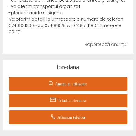
-contracte de munca pe 2,3 sau 6 luni cu prelungire;
-va oferim transportul organizat
-plecari rapide si sigure
Va oferim detalii la urmatoarele numere de telefon
0743331666 sau 0746692857 ,0749514066 intre orele
09-17
Raportează anunțul
loredana
Anunturi utilizator
Trimite oferta ta
Afiseaza telefon