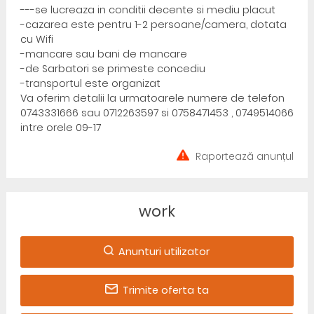
---se lucreaza in conditii decente si mediu placut
-cazarea este pentru 1-2 persoane/camera, dotata
cu Wifi
-mancare sau bani de mancare
-de Sarbatori se primeste concediu
-transportul este organizat
Va oferim detalii la urmatoarele numere de telefon
0743331666 sau 0712263597 si 0758471453 , 0749514066
intre orele 09-17
Raportează anunțul
work
Anunturi utilizator
Trimite oferta ta