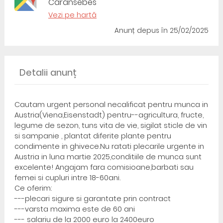
Caransebes
Vezi pe hartă
Anunț depus
în 25/02/2025
Detalii anunț
Cautam urgent personal necalificat pentru munca in
Austria(Viena,Eisenstadt) pentru--agricultura, fructe,
legume de sezon, tuns vita de vie, sigilat sticle de vin
si sampanie , plantat diferite plante pentru
condimente in ghivece.Nu ratati plecarile urgente in
Austria in luna martie 2025,conditiile de munca sunt
excelente! Angajam fara comisioane,barbati sau
femei si cupluri intre 18-60ani.
Ce oferim:
---plecari sigure si garantate prin contract
---varsta maxima este de 60 ani
--- salariu de la 2000 euro la 2400euro