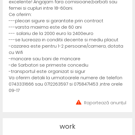
excelente! Angajam fara comisioane,barbati sau
femei si cupluri intre 18-60ani.
Ce oferim:
---plecari sigure si garantate prin contract
---varsta maxima este de 60 ani
--- salariu de la 2000 euro la 2400euro
---se lucreaza in conditii decente si mediu placut
-cazarea este pentru 1-2 persoane/camera, dotata
cu Wifi
-mancare sau bani de mancare
-de Sarbatori se primeste concediu
-transportul este organizat si sigur
Va oferim detalii la urmatoarele numere de telefon
0743331666 sau 0712263597 si 0758471453 ,intre orele
09-17
Raportează anunțul
work