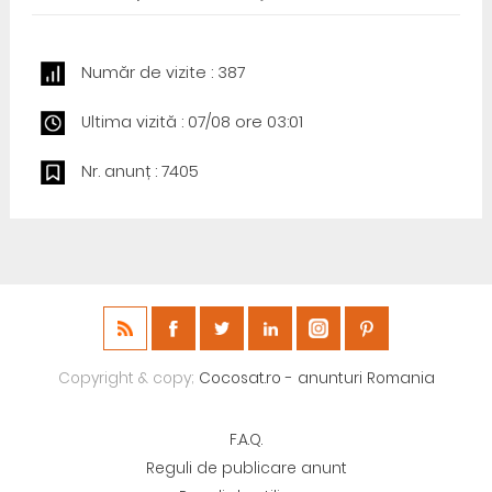
Număr de vizite : 387
Ultima vizită : 07/08 ore 03:01
Nr. anunț : 7405
Copyright & copy;
Cocosat.ro - anunturi Romania
F.A.Q.
Reguli de publicare anunt