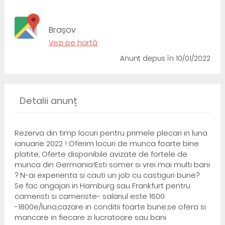
Brașov
Vezi pe hartă
Anunț depus
în 10/01/2022
Detalii anunț
Rezerva din timp locuri pentru primele plecari in luna
ianuarie 2022 ! Oferim locuri de munca foarte bine
platite, Oferte disponibile avizate de fortele de
munca din Germania!Esti somer si vrei mai multi bani
? N-ai experienta si cauti un job cu castiguri bune?
Se fac angajari in Hamburg sau Frankfurt pentru
cameristi si cameriste- salariul este 1600
-1800e/luna,cazare in conditii foarte bune,se ofera si
mancare in fiecare zi lucratoare sau bani