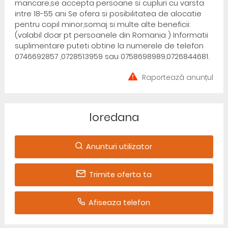
mancare,se accepta persoane si cupluri cu varsta
intre 18-55 ani Se ofera si posibilitatea de alocatie
pentru copil minor,somaj si multe alte beneficii:
(valabil doar pt persoanele din Romania ) Informatii
suplimentare puteti obtine la numerele de telefon
0746692857 ,0728513959 sau 0758698989,0726844681.
Raportează anunțul
loredana
Anunturi utilizator
Trimite oferta ta
Afiseaza telefon