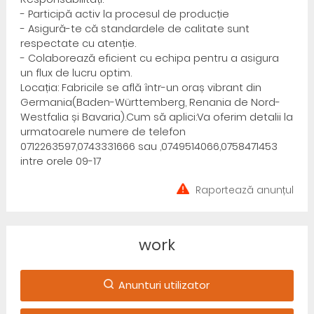
- Participă activ la procesul de producție
- Asigură-te că standardele de calitate sunt
respectate cu atenție.
- Colaborează eficient cu echipa pentru a asigura
un flux de lucru optim.
Locația: Fabricile se află într-un oraș vibrant din
Germania(Baden-Württemberg, Renania de Nord-
Westfalia și Bavaria).Cum să aplici:Va oferim detalii la
urmatoarele numere de telefon
0712263597,0743331666 sau ,0749514066,0758471453
intre orele 09-17
Raportează anunțul
work
Anunturi utilizator