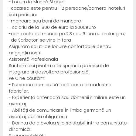
- Locuri de Muncă Stabile
-cazarea este pentru 1-2 persoane/camera, hoteluri
sau pensiuni
-mancare sau bani de mancare
- salariu de la 1800 de euro la 2000euro
-contracte de munca pe 2,3 sau 6 luni cu prelungire;
-de Sarbatori se vine in tara
Asigurăm soluții de locuire confortabile pentru
angajații noștri.
Asistență Profesionala
Suntem aici pentru a te sprijini în procesul de
integrare și dezvoltare profesională.
Pe Cine căutăm:
- Persoane dornice să facă parte din industria
fabricilor.
- Experiența anterioară sau domenii similare este un
avantaj.
- Abilități de comunicare în limba germană un
avantaj, dar nu obligatoriu
- Dorința de a evolua și a se stabili într-o comunitate
dinamică.
Responsabilități: