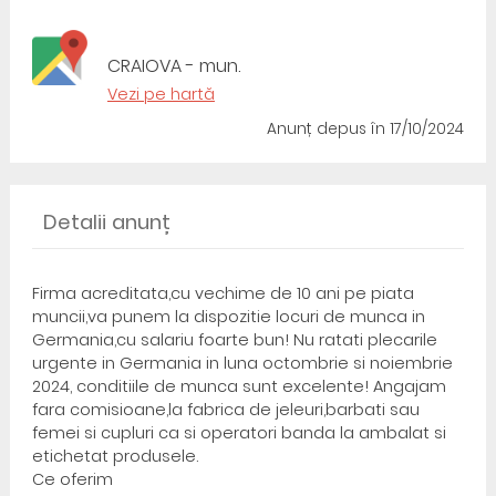
CRAIOVA - mun.
Vezi pe hartă
Anunț depus
în 17/10/2024
Detalii anunț
Firma acreditata,cu vechime de 10 ani pe piata
muncii,va punem la dispozitie locuri de munca in
Germania,cu salariu foarte bun! Nu ratati plecarile
urgente in Germania in luna octombrie si noiembrie
2024, conditiile de munca sunt excelente! Angajam
fara comisioane,la fabrica de jeleuri,barbati sau
femei si cupluri ca si operatori banda la ambalat si
etichetat produsele.
Ce oferim